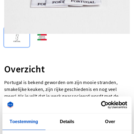
Select Type
Overzicht
Portugal is bekend geworden om zijn mooie stranden,
smakelijke keuken, zijn rijke geschiedenis en nog veel
meer! Als je wilt dat je werk geassocieerd wordt met de
Portugese traditie, dan is een 'Made-In Portugal'-label
misschien net wat je nodig hebt! 'Made-In Portugal'-labels
en labels van de Portugese vlag zijn geweldig voor iedereen
Toestemming
Details
Over
die wil laten zien dat zijn producten met Portugees
vakmanschap gemaakt zijn of iedereen die om wettelijke