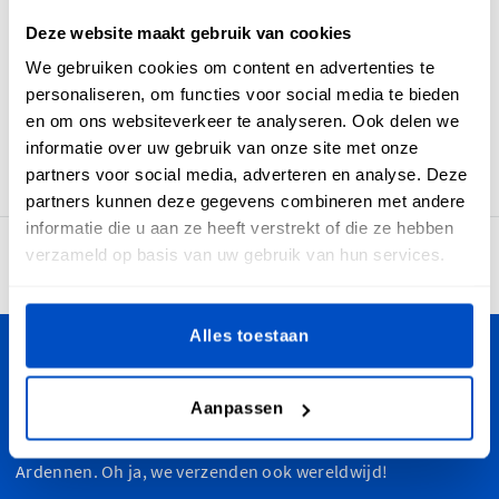
redenen een herkomstlabel moet toevoegen. 'Made-In
Deze website maakt gebruik van cookies
Portugal'-labels worden gemaakt met een naadtoeslag en
een horizontale middenvouw waardoor je ze moeiteloos in
We gebruiken cookies om content en advertenties te
je stoffen items kunt naaien. 'Made-In Portugal'-labels zijn
personaliseren, om functies voor social media te bieden
geweven labels die zacht, duurzaam en mooi zijn, zodat ze
en om ons websiteverkeer te analyseren. Ook delen we
een mooie aanvulling zijn op je producten.
informatie over uw gebruik van onze site met onze
partners voor social media, adverteren en analyse. Deze
partners kunnen deze gegevens combineren met andere
informatie die u aan ze heeft verstrekt of die ze hebben
verzameld op basis van uw gebruik van hun services.
4,7
30.903 beoordelingen
Alles toestaan
Personaliseer je creaties
Aanpassen
Dutch Label Shop bezorgt je bestelling in heel België, van
het strand van Oostende tot de heuveltoppen in de
Ardennen. Oh ja, we verzenden ook wereldwijd!