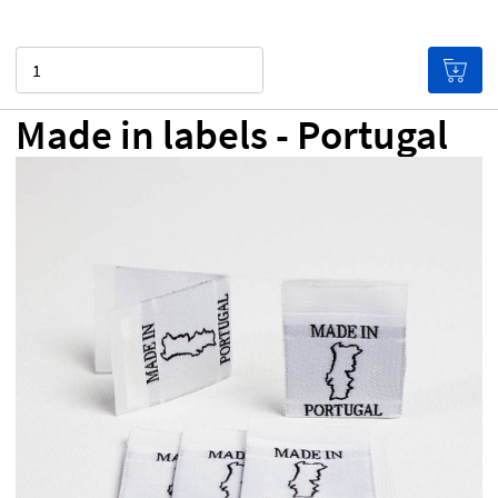
Aantal
Made in labels - Portugal
€ 0,00
Prijs per label
De labels worden goedkoper hoe
meer je bestelt!