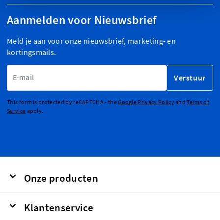
Aanmelden voor Nieuwsbrief
Meld je aan voor onze nieuwsbrief, marketing- en
kortingsmails.
E-mailadres
Verstuur
This form is protected by reCAPTCHA - the
Google Privacy Policy
and
Terms of
Service
apply.
Onze producten
Klantenservice