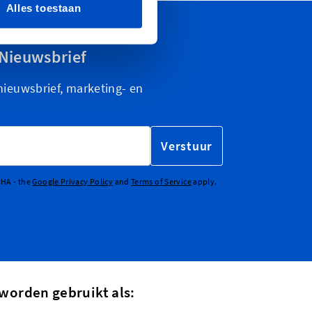
Alles toestaan
Nieuwsbrief
nieuwsbrief, marketing- en
Verstuur
CHA - the
Google Privacy Policy
and
Terms of Service
apply.
worden gebruikt als: