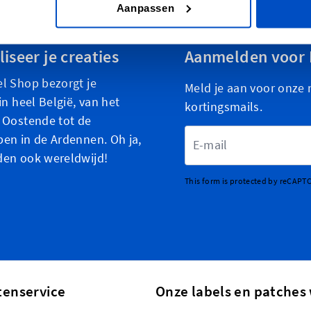
Aanpassen
iseer je creaties
Aanmelden voor 
l Shop bezorgt je
Meld je aan voor onze 
in heel België, van het
kortingsmails.
 Oostende tot de
E-mailadres
en in de Ardennen. Oh ja,
den ook wereldwijd!
This form is protected by reCAPT
tenservice
Onze labels en patches 