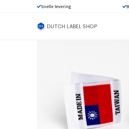
Snelle levering
B
DUTCH LABEL SHOP
Made in labels - 
€ 0,00
Prijs per label
De labels worden 