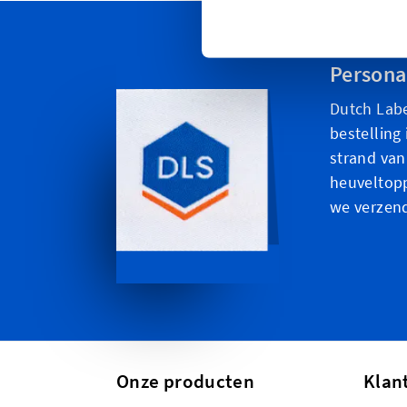
Personal
Dutch Labe
bestelling 
strand van
heuveltopp
we verzen
Onze producten
Klan