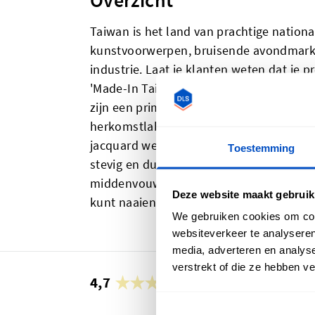
Overzicht
Taiwan is het land van prachtige nationa
kunstvoorwerpen, bruisende avondmarkt
industrie. Laat je klanten weten dat je
'Made-In Taiwan'-labels. 'Made-In Taiwa
zijn een prima optie voor wie met plaats
herkomstlabel verplicht is. 'Made-In T
jacquard weefgetouw. Het resultaat zijn 
Toestemming
stevig en duurzaam zijn. 'Made-In Taiwa
middenvouw en een naadtoeslag waardoor
Deze website maakt gebruik
kunt naaien.
We gebruiken cookies om cont
websiteverkeer te analyseren
media, adverteren en analys
verstrekt of die ze hebben v
4,7
30.888 beoordelingen