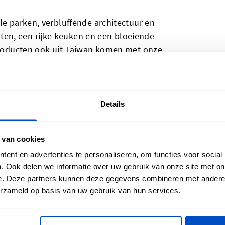
le parken, verbluffende architectuur en
en, een rijke keuken en een bloeiende
 producten ook uit Taiwan komen met onze
n'-labels en labels van de Taiwanese vlag
elijke trots wil pronken of voor wie een
aiwan'-labels worden gemaakt op een
geweven labels die er mooi uitzien en
Details
n'-labels hebben een horizontale
 je ze moeiteloos in je stoffen items
 van cookies
ent en advertenties te personaliseren, om functies voor social
. Ook delen we informatie over uw gebruik van onze site met on
e. Deze partners kunnen deze gegevens combineren met andere i
erzameld op basis van uw gebruik van hun services.