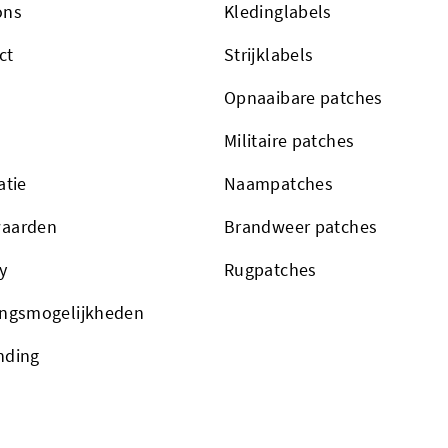
ons
Kledinglabels
ct
Strijklabels
Opnaaibare patches
Militaire patches
atie
Naampatches
aarden
Brandweer patches
y
Rugpatches
ingsmogelijkheden
nding