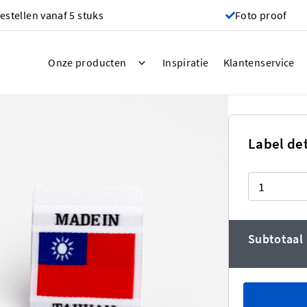
estellen vanaf 5 stuks
Foto proof
Inspiratie
Onze producten
Klantenservice
Taiwan
Label det
Aantal
goedkoper hoe meer je bestelt!
Subtotaal