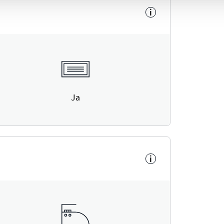
i
Ja
i