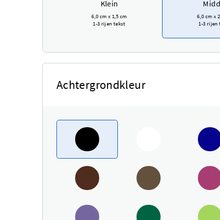
Klein
Midd
6,0 cm
x
1,5 cm
6,0 cm
x
2
1-3 rijen tekst
1-3 rijen
Achtergrondkleur