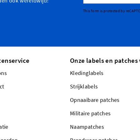
den ook wereldwijd!
This form is protected by reCAPT
tenservice
Onze labels en patches 
ons
Kledinglabels
ct
Strijklabels
Opnaaibare patches
Militaire patches
atie
Naampatches