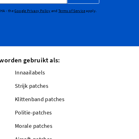
CHA - the
Google Privacy Policy
and
Terms of Service
apply.
worden gebruikt als:
Innaailabels
Strijk patches
Klittenband patches
Politie-patches
Morale patches