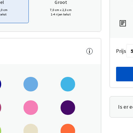
el
Groot
,0 cm
7,0 cm
x
2,3 cm
 tekst
1-4 rijen tekst
Prijs
i
Is er 