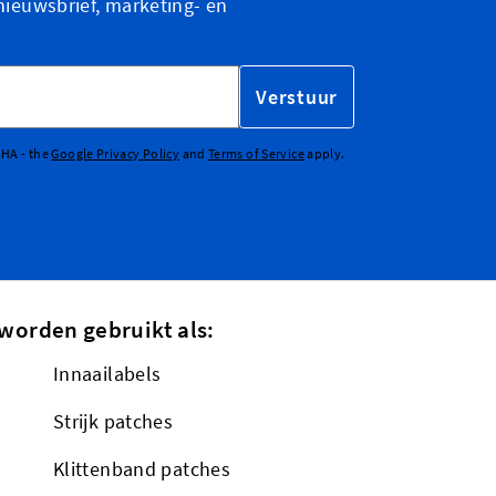
nieuwsbrief, marketing- en
Verstuur
CHA - the
Google Privacy Policy
and
Terms of Service
apply.
worden gebruikt als:
Innaailabels
Strijk patches
Klittenband patches