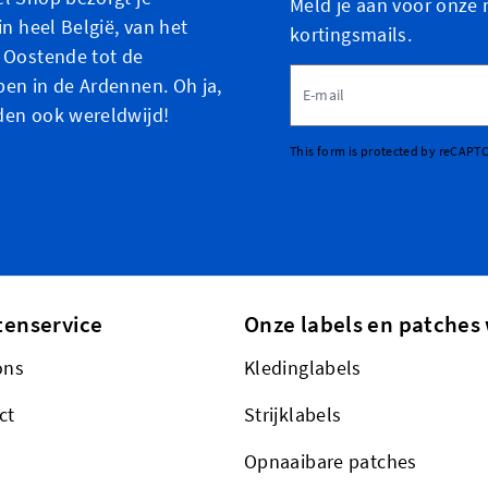
Meld je aan voor onze 
in heel België, van het
kortingsmails.
 Oostende tot de
E-mailadres
en in de Ardennen. Oh ja,
den ook wereldwijd!
This form is protected by reCAPT
tenservice
Onze labels en patches 
ons
Kledinglabels
ct
Strijklabels
Opnaaibare patches