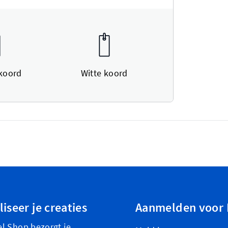
koord
Witte koord
iseer je creaties
Aanmelden voor 
l Shop bezorgt je