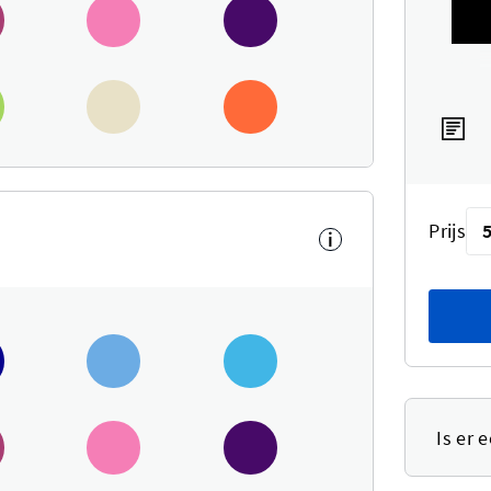
Prijs
i
Is er 