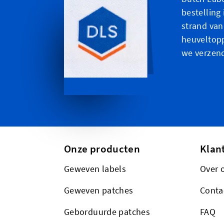
bestelling 
strand van
heuveltopp
we verzen
Onze producten
Klan
Geweven labels
Over 
Geweven patches
Conta
Geborduurde patches
FAQ