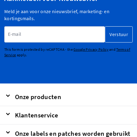
Meld je aan voor onze nieuwsbrief, marketing- en
kortingsmails.
E-mailadres
Verstuur
This form is protected by reCAPTCHA - the
Google Privacy Policy
and
Terms of
Service
apply.
Onze producten
Klantenservice
Onze labels en patches worden gebruikt