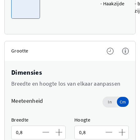
- Haakzijde
- 
zi
Grootte
i
Dimensies
Breedte en hoogte los van elkaar aanpassen
Meeteenheid
Cm
In
Cm
Use setting
Breedte
Hoogte