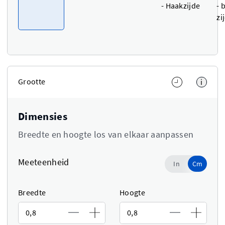
- Haakzijde
- 
zi
Grootte
i
Dimensies
Breedte en hoogte los van elkaar aanpassen
Meeteenheid
Cm
In
Cm
Use setting
Breedte
Hoogte