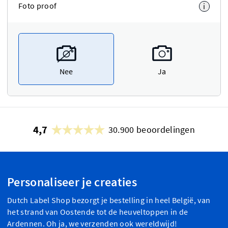
Foto proof
i
Nee
Ja
4,7
30.900 beoordelingen
Personaliseer je creaties
Dutch Label Shop bezorgt je bestelling in heel België, van
het strand van Oostende tot de heuveltoppen in de
Ardennen. Oh ja, we verzenden ook wereldwijd!