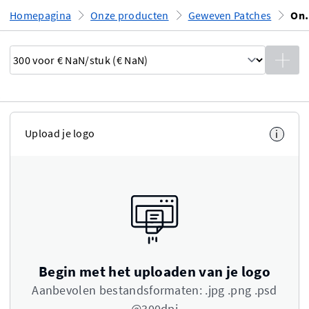
Homepagina
Onze producten
Geweven Patches
Ontwer
Upload je logo
i
Begin met het uploaden van je logo
Aanbevolen bestandsformaten: .jpg .png .psd
@300dpi