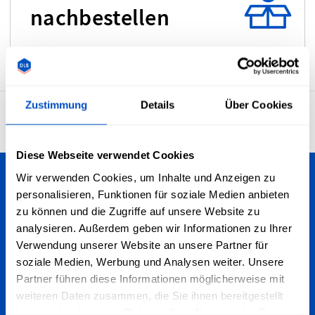
nachbestellen
Zustimmung
Details
Über Cookies
4.7
29’911 Bewertungen
Diese Webseite verwendet Cookies
Wir verwenden Cookies, um Inhalte und Anzeigen zu
Personalisiere deine Kreationen
personalisieren, Funktionen für soziale Medien anbieten
zu können und die Zugriffe auf unsere Website zu
Wir versenden in die Schweiz - egal, ob du in Bern, Zürich,
analysieren. Außerdem geben wir Informationen zu Ihrer
Basel, Luzern oder anderswo wohnst. Wir versenden zudem
Verwendung unserer Website an unsere Partner für
weltweit!
soziale Medien, Werbung und Analysen weiter. Unsere
Partner führen diese Informationen möglicherweise mit
Für den Newsletter anmelden
weiteren Daten zusammen, die Sie ihnen bereitgestellt
haben oder die sie im Rahmen Ihrer Nutzung der Dienste