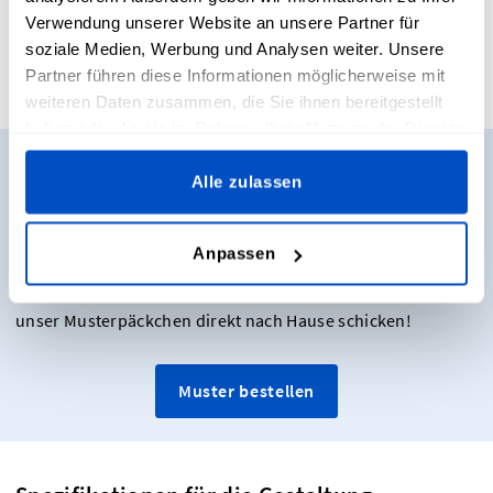
Verwendung unserer Website an unsere Partner für
soziale Medien, Werbung und Analysen weiter. Unsere
Partner führen diese Informationen möglicherweise mit
weiteren Daten zusammen, die Sie ihnen bereitgestellt
haben oder die sie im Rahmen Ihrer Nutzung der Dienste
gesammelt haben.
Möchtest du Muster
Alle zulassen
bestellen?
Anpassen
Willst du unsere Etiketten sehen und anfassen, bevor du
dich für einen Kauf entscheidest? Kein Problem. Lass dir
unser Musterpäckchen direkt nach Hause schicken!
Muster bestellen