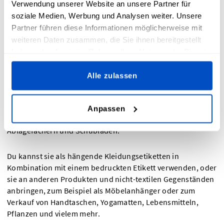
der Verkaufsfläche hervorstechen lassen, auf
Verwendung unserer Website an unsere Partner für
Wochenmärkten die Blicke der Kundschaft auf sich ziehen
soziale Medien, Werbung und Analysen weiter. Unsere
oder einem Geschenk den letzten Schliff geben! Sie sind
Partner führen diese Informationen möglicherweise mit
auch eine großartige Möglichkeit, der Welt von der
weiteren Daten zusammen, die Sie ihnen bereitgestellt
Grundidee des Herstellers zu erzählen, da das Design und
haben oder die sie im Rahmen Ihrer Nutzung der Dienste
das Layout von Hangtags einer Kreation eine zusätzliche
gesammelt haben.
ästhetische Ebene verleihen können.
Alle zulassen
Dank ihres hochwertigen Kartons und des präzisen Drucks
eignen sie sich aber auch hervorragend zum Organisieren
Anpassen
von Gegenständen im Haushalt und zum Kennzeichnen von
Ablagefächern und Schubladen.
Du kannst sie als hängende Kleidungsetiketten in
Kombination mit einem bedruckten Etikett verwenden, oder
sie an anderen Produkten und nicht-textilen Gegenständen
anbringen, zum Beispiel als Möbelanhänger oder zum
Verkauf von Handtaschen, Yogamatten, Lebensmitteln,
Pflanzen und vielem mehr.