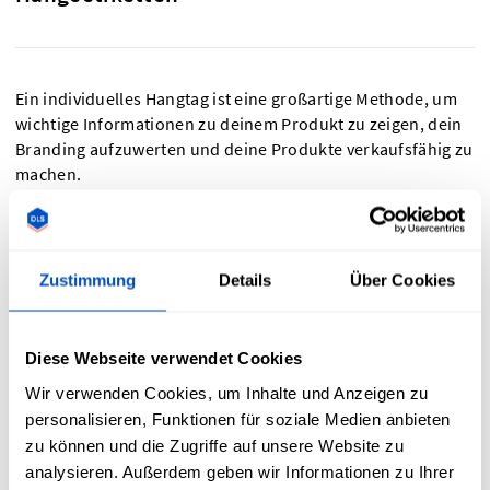
Ein individuelles Hangtag ist eine großartige Methode, um
wichtige Informationen zu deinem Produkt zu zeigen, dein
Branding aufzuwerten und deine Produkte verkaufsfähig zu
machen.
Häufige Einsatzzwecke individueller Hangtags
Zustimmung
Details
Über Cookies
Anhängeetiketten bieten schier unendlich viele
Anwendungsmöglichkeiten. Du kannst ihnen z. B.
Informationen über deine Marke, den Preis, die
Diese Webseite verwendet Cookies
verwendeten Materialien, Informationen zum Hersteller
und andere wertvolle Informationen hinzufügen.
Wir verwenden Cookies, um Inhalte und Anzeigen zu
personalisieren, Funktionen für soziale Medien anbieten
Individuell gestaltete Anhängeetiketten können für einen
zu können und die Zugriffe auf unsere Website zu
zusätzlichen Wow-Faktor sorgen, weil sie deine Artikel auf
analysieren. Außerdem geben wir Informationen zu Ihrer