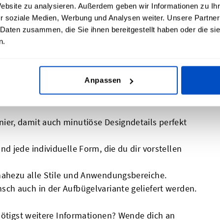
Website zu analysieren. Außerdem geben wir Informationen zu I
r soziale Medien, Werbung und Analysen weiter. Unsere Partner
 Daten zusammen, die Sie ihnen bereitgestellt haben oder die s
n.
n einfach genial
Anpassen
n einer Vielzahl von Optionen erhältlich und
ier, damit auch minutiöse Designdetails perfekt
nd jede individuelle Form, die du dir vorstellen
 nahezu alle Stile und Anwendungsbereiche.
sch auch in der Aufbügelvariante geliefert werden.
nötigst weitere Informationen? Wende dich an