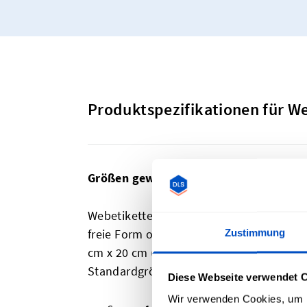
Produktspezifikationen für W
Größen gewebter Etiketten
Webetiketten können in fast jeder belie
freie Form oder ein Rechteck von 0,8 cm x
Zustimmung
cm x 20 cm (7.87" x 7.87") hoch. Unser Et
Standardgrößen an:
Diese Webseite verwendet 
Wir verwenden Cookies, um I