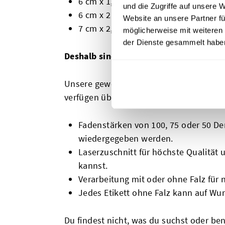
6 cm x 1,5 cm
und die Zugriffe auf unsere 
6 cm x 2 cm
Website an unsere Partner fü
7 cm x 2,3 cm
möglicherweise mit weiteren
der Dienste gesammelt habe
Deshalb sind unsere gewebten Etikette
Unsere gewebten Damast-Etiketten sind i
verfügen über diverse Features.
Fadenstärken von 100, 75 oder 50 Den
wiedergegeben werden.
Laserzuschnitt für höchste Qualität u
kannst.
Verarbeitung mit oder ohne Falz für
Jedes Etikett ohne Falz kann auf Wun
Du findest nicht, was du suchst oder be