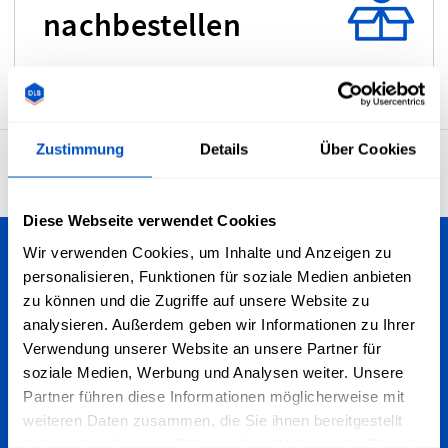
nachbestellen
Zustimmung
Details
Über Cookies
4.7
29’930 Bewertungen
Diese Webseite verwendet Cookies
Wir verwenden Cookies, um Inhalte und Anzeigen zu
Personalisiere deine Kreationen
personalisieren, Funktionen für soziale Medien anbieten
zu können und die Zugriffe auf unsere Website zu
Wir versenden in die Schweiz - egal, ob du in Bern, Zürich,
analysieren. Außerdem geben wir Informationen zu Ihrer
Basel, Luzern oder anderswo wohnst. Wir versenden zudem
Verwendung unserer Website an unsere Partner für
weltweit!
soziale Medien, Werbung und Analysen weiter. Unsere
Partner führen diese Informationen möglicherweise mit
Für den Newsletter anmelden
weiteren Daten zusammen, die Sie ihnen bereitgestellt
haben oder die sie im Rahmen Ihrer Nutzung der Dienste