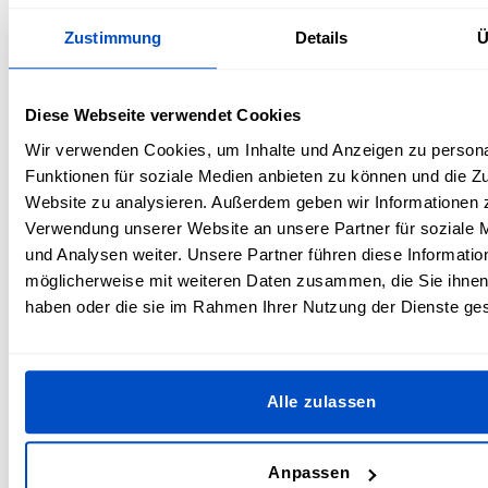
besser?
Zustimmung
Details
Ü
Da bestickte Aufnäher auf einen Grundstoff gestickt sind,
sind diese Aufnäher und Etiketten normalerweise dicker
und haben eine fühlbare Struktur. Die Designs sind über
Diese Webseite verwendet Cookies
den Grundstoff hinaus erhöht, was ihnen ein
Wir verwenden Cookies, um Inhalte und Anzeigen zu persona
dreidimensionales Aussehen verleiht, während die Nähte
Funktionen für soziale Medien anbieten zu können und die Zu
dem fertigen Produkt mehr Steifigkeit geben. Gewebte
Website zu analysieren. Außerdem geben wir Informationen z
Aufnäher sind dagegen viel glatter und weicher, mit einer
Verwendung unserer Website an unsere Partner für soziale
flachen Oberfläche. Passend zum Design wird der Stoff aus
und Analysen weiter. Unsere Partner führen diese Informatio
verschiedenen Garnen zusammengewebt und ist auf diese
möglicherweise mit weiteren Daten zusammen, die Sie ihnen 
Weise von Anfang an Teil des Labels. Es ist bei gewebten
haben oder die sie im Rahmen Ihrer Nutzung der Dienste g
Aufnähern möglich, mehr Details darzustellen, da die beim
Webprozess verwendeten Fäden viel dünner sind als die
Stickfäden, die verwendet werden, um ein Bild auf eine
bereits gewebte Basis zu sticken.
Alle zulassen
Insgesamt vermitteln bestickte Aufnäher und Bügelpatches
mit ihren einfachen Designs ein wirklich tolles Vintage- und
Anpassen