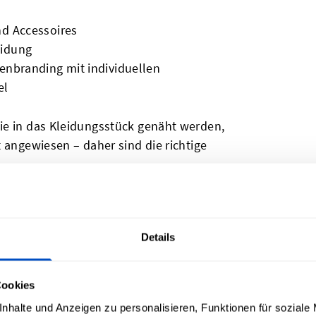
nd Accessoires
eidung
enbranding mit individuellen
el
die in das Kleidungsstück genäht werden,
 angewiesen – daher sind die richtige
uell gestalteten
Details
lpatches waschen, aber die Art und Weise,
luss auf ihre Haltbarkeit. Der
Cookies
ertigen individuellen Patches wie denen
nhalte und Anzeigen zu personalisieren, Funktionen für soziale