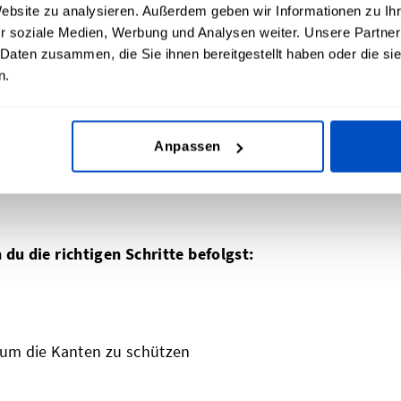
t so konzipiert, dass er den üblichen
Website zu analysieren. Außerdem geben wir Informationen zu I
e Hitze, aggressive Waschmittel oder
r soziale Medien, Werbung und Analysen weiter. Unsere Partner
 Daten zusammen, die Sie ihnen bereitgestellt haben oder die s
ie Haftung mit der Zeit schwächen.
n.
ohe Resistenz gegen Ablösen und eine
legeempfehlungen befolgst, verlängerst
Anpassen
iter.
u die richtigen Schritte befolgst:
, um die Kanten zu schützen