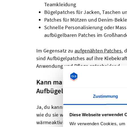
Teamkleidung
Bügelpatches für Jacken, Taschen u
Patches für Mützen und Denim-Bekl
Schnelle Personalisierung oder Mass
aufbügelbaren Patches im Großhand
Im Gegensatz zu
aufgenähten Patches
, 
sind Aufbügelpatches auf ihre Klebekraft
Anwendung und Pflege entscheidend.
Kann man Kleidung mit individ
Aufbügelpatches waschen?
Zustimmung
Ja, du kannst Kleidungsstücke mit Büge
wie du sie wäschst, hat einen großen Einf
Diese Webseite verwendet 
wärmeaktivierte Klebstoff, der in hochw
Wir verwenden Cookies, um I