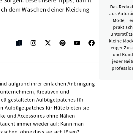
e Sorgen. Lese unsere Tipps, damit
Das Redakt
nach dem Waschen deiner Kleidung
aus Autor:
Mode, Tex
praktisch
unterstüt
kleine Mode
enger Zus
und Kunde
jeder Beit
profession
sind aufgrund ihrer einfachen Anbringung
nunternehmern, Kreativen und
uell gestalteten Aufbügelpatches für
ten Aufbügelpatches für Hüte bieten sie
ücke und Accessoires ohne Nähen
ge taucht immer wieder auf: Kann man
waschen, ohne dass sie sich lösen?