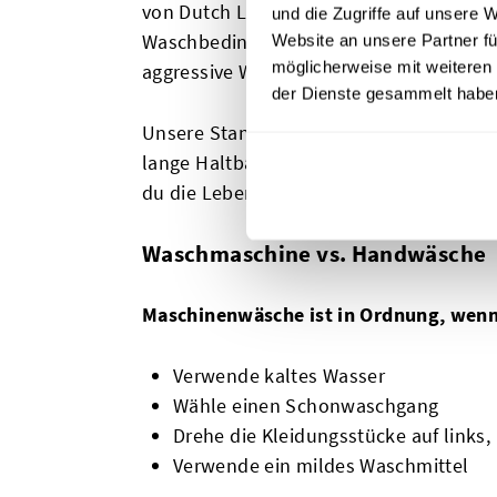
von Dutch Label Shop verwendet wird, is
und die Zugriffe auf unsere 
Waschbedingungen standhält. Übermäßig
Website an unsere Partner fü
möglicherweise mit weiteren
aggressive Waschzyklen können jedoch d
der Dienste gesammelt habe
Unsere Standards gewährleisten eine h
lange Haltbarkeit – aber wenn du die Pf
du die Lebensdauer der Patches noch we
Waschmaschine vs. Handwäsche
Maschinenwäsche ist in Ordnung, wenn d
Verwende kaltes Wasser
Wähle einen Schonwaschgang
Drehe die Kleidungsstücke auf links
Verwende ein mildes Waschmittel