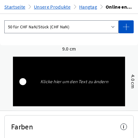
Startseite
Unsere Produkte
Hangtag
Online entwerfen
9.0 cm
4.0 cm
Farben
i