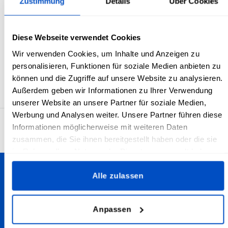
Zustimmung
Details
Über Cookies
Symbol
Symbol
Symbol
Symbol
Symbol
wählen
wählen
wählen
wählen
wählen
Diese Webseite verwendet Cookies
Wir verwenden Cookies, um Inhalte und Anzeigen zu
personalisieren, Funktionen für soziale Medien anbieten zu
können und die Zugriffe auf unsere Website zu analysieren.
Außerdem geben wir Informationen zu Ihrer Verwendung
unserer Website an unsere Partner für soziale Medien,
Werbung und Analysen weiter. Unsere Partner führen diese
Informationen möglicherweise mit weiteren Daten
4.7
29’932 Bewertungen
zusammen, die Sie ihnen bereitgestellt haben oder die sie
im Rahmen Ihrer Nutzung der Dienste gesammelt haben.
Alle zulassen
Personalisiere deine Kreationen
Wir versenden in die Schweiz - egal, ob du in Bern, Zürich,
Anpassen
Basel, Luzern oder anderswo wohnst. Wir versenden zudem
weltweit!