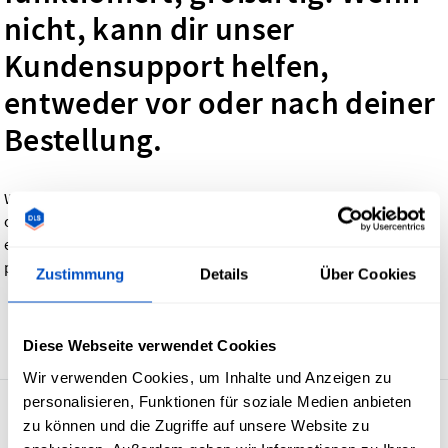
nicht, kann dir unser
Kundensupport helfen,
entweder vor oder nach deiner
Bestellung.
Wir bevorzugen Vektordateien für zum Beispiel
Webetiketten
,
oder
Hangtags
. Wenn du eine Rasterdatei (z.B. ein JPG) hast,
empfehlen wir eine Mindestauflösung von 300 dpi (300 Pixel
pro Zoll).
Zustimmung
Details
Über Cookies
Zurück
Diese Webseite verwendet Cookies
Wir verwenden Cookies, um Inhalte und Anzeigen zu
personalisieren, Funktionen für soziale Medien anbieten
4.7
29’932 Bewertungen
zu können und die Zugriffe auf unsere Website zu