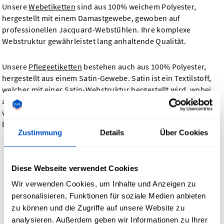
Unsere
Webetiketten
sind aus 100% weichem Polyester,
hergestellt mit einem Damastgewebe, gewoben auf
professionellen Jacquard-Webstühlen. Ihre komplexe
Webstruktur gewährleistet lang anhaltende Qualität.
Unsere
Pflegeetiketten
bestehen auch aus 100% Polyester,
hergestellt aus einem Satin-Gewebe. Satin ist ein Textilstoff,
welcher mit einer Satin-Webstruktur hergestellt wird, wobei
anstelle von organischem Faden gesponnenes Garn genutzt
wird. Glänzend und fast so glatt wie Seide, sind diese Etiketten
beständig gegen Verschleiß.
Zustimmung
Details
Über Cookies
Zurück
Diese Webseite verwendet Cookies
Wir verwenden Cookies, um Inhalte und Anzeigen zu
personalisieren, Funktionen für soziale Medien anbieten
4.7
29’922 Bewertungen
zu können und die Zugriffe auf unsere Website zu
analysieren. Außerdem geben wir Informationen zu Ihrer