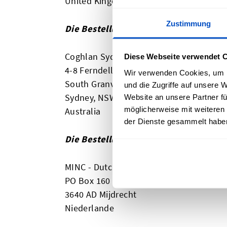
United Kingdom
Zustimmung
Die Bestellung wurde nach Australie
Coghlan Sydney - DLS
Diese Webseite verwendet 
4-8 Ferndell St
Wir verwenden Cookies, um I
South Granville
und die Zugriffe auf unsere 
Sydney, NSW, 2142
Website an unsere Partner fü
möglicherweise mit weiteren
Australia
der Dienste gesammelt habe
Die Bestellung wurde in die EU oder 
MINC - Dutch Label Shop
PO Box 160
3640 AD Mijdrecht
Niederlande