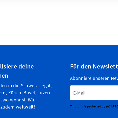
lisiere deine
Für den Newslet
nen
Abonniere unseren News
den in die Schweiz - egal,
E-Mailadresse
ern, Zürich, Basel, Luzern
rswo wohnst. Wir
 zudem weltweit!
This form is protected by reCAPT