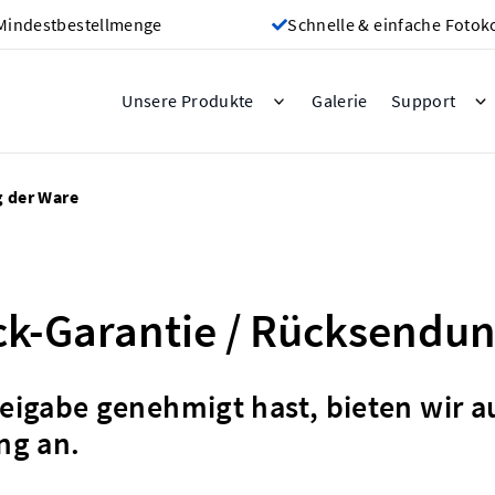
Mindestbestellmenge
Schnelle & einfache Fotok
Galerie
Unsere Produkte
Support
g der Ware
ck-Garantie / Rücksendun
eigabe genehmigt hast, bieten wir a
ng an.