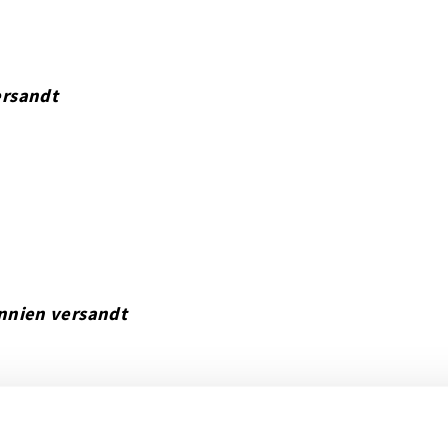
ersandt
nnien versandt