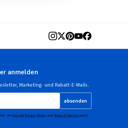
ter anmelden
letter, Marketing- und Rabatt-E-Mails.
absenden
CHA - the
Google Privacy Policy
and
Terms of Service
apply.