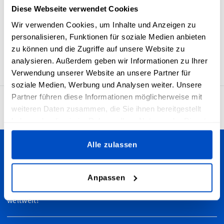
hochwertige Etiketten entstehen, die schön, langlebig und
Diese Webseite verwendet Cookies
weich sind. „Made in Estonia“-Etiketten und Labels mit der
Wir verwenden Cookies, um Inhalte und Anzeigen zu
estnischen Flaggen haben eine horizontale Mittelfalz und
personalisieren, Funktionen für soziale Medien anbieten
eine Nahtzugabe, sodass sie leicht zu Artikeln hinzugefügt
zu können und die Zugriffe auf unsere Website zu
werden können.
analysieren. Außerdem geben wir Informationen zu Ihrer
Verwendung unserer Website an unsere Partner für
soziale Medien, Werbung und Analysen weiter. Unsere
Partner führen diese Informationen möglicherweise mit
4.7
29’929 Bewertungen
weiteren Daten zusammen, die Sie ihnen bereitgestellt
haben oder die sie im Rahmen Ihrer Nutzung der Dienste
gesammelt haben.
Alle zulassen
Personalisiere deine Kreationen
Wir versenden in die Schweiz - egal, ob du in Bern, Zürich,
Anpassen
Basel, Luzern oder anderswo wohnst. Wir versenden zudem
weltweit!