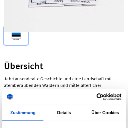
Select Type
Übersicht
Jahrtausendealte Geschichte und eine Landschaft mit
atemberaubenden Wäldern und mittelalterlicher
Architektur – das ist Estland. Lass deine Arbeit mit unseren
„Made in Estonia“-Labels mit der Schönheit Estlands
verschmelzen. Die Etiketten sind perfekt für alle, die
Nationalstolz haben oder aus gesetzlichen Gründen
Zustimmung
Details
Über Cookies
Herkunftsländer-Etiketten benötigen. „Made in Estonia“-
Etiketten werden auf Jacquard-Webstühlen gewebt, woraus