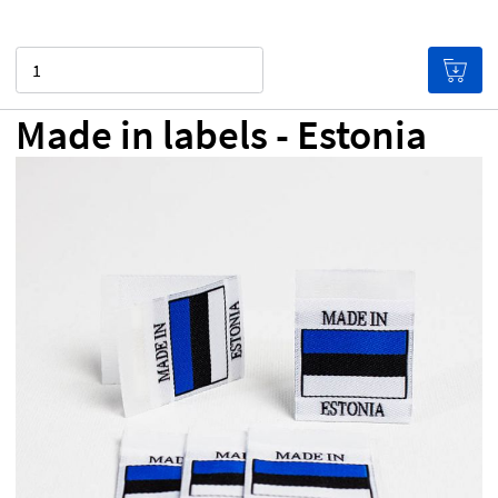
Menge
Made in labels - Estonia
CHF 0.00
Preis pro Etikett
(Je mehr du kaufst, desto
günstiger werden die Etiketten!)