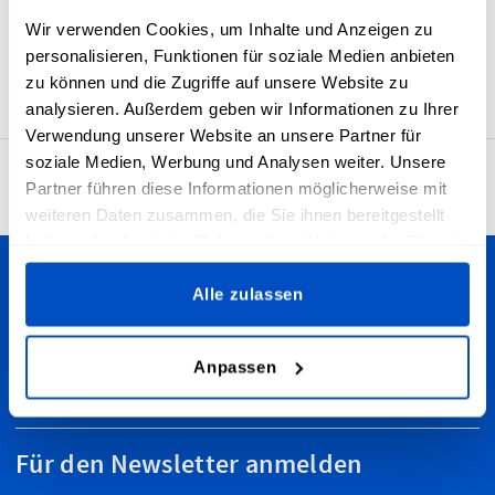
aussehen lässt und strapazierfähig macht. Das Etikett
Wir verwenden Cookies, um Inhalte und Anzeigen zu
verfügt über eine horizontale Mittelfalz und eine
personalisieren, Funktionen für soziale Medien anbieten
Nahtzugabe, was das Einnähen in Textilartikel vereinfacht.
zu können und die Zugriffe auf unsere Website zu
analysieren. Außerdem geben wir Informationen zu Ihrer
Verwendung unserer Website an unsere Partner für
soziale Medien, Werbung und Analysen weiter. Unsere
4.7
29’922 Bewertungen
Partner führen diese Informationen möglicherweise mit
weiteren Daten zusammen, die Sie ihnen bereitgestellt
haben oder die sie im Rahmen Ihrer Nutzung der Dienste
gesammelt haben.
Alle zulassen
Personalisiere deine Kreationen
Wir versenden in die Schweiz - egal, ob du in Bern, Zürich,
Basel, Luzern oder anderswo wohnst. Wir versenden zudem
Anpassen
weltweit!
Für den Newsletter anmelden