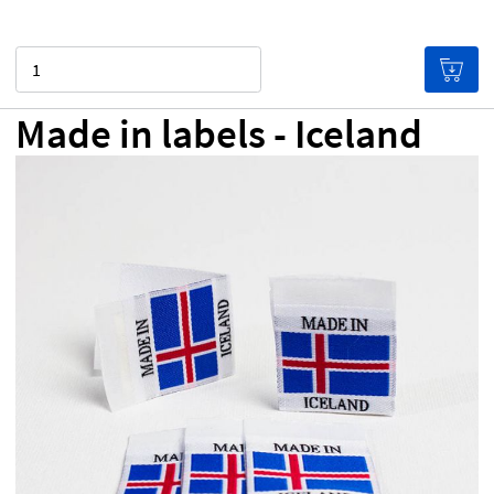
Menge
Made in labels - Iceland
CHF 0.00
Preis pro Etikett
(Je mehr du kaufst, desto
günstiger werden die Etiketten!)