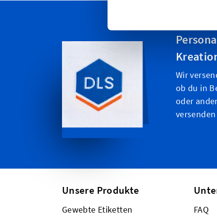
Persona
Kreatio
Wir versen
ob du in B
oder ande
versenden
Unsere Produkte
Unt
Gewebte Etiketten
FAQ