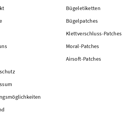
kt
Bügeletiketten
e
Bügelpatches
Klettverschluss-Patches
uns
Moral-Patches
Airsoft-Patches
schutz
essum
ngsmöglichkeiten
nd