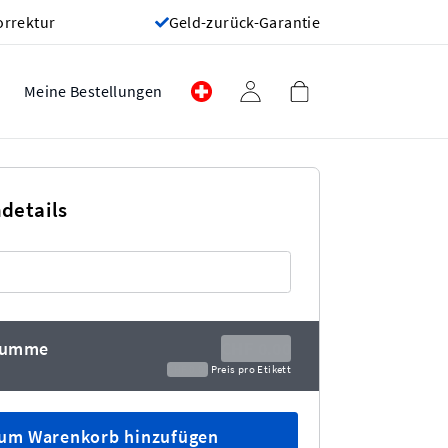
orrektur
Geld-zurück-Garantie
Meine Bestellungen
ndetails
summe
CHF 0.00
CHF 0.00
Preis pro Etikett
um Warenkorb hinzufügen