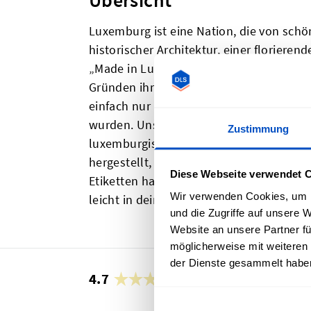
Übersicht
Luxemburg ist eine Nation, die von schöne
historischer Architektur, einer florieren
„Made in Luxembourg“-Etiketten sind idea
Gründen ihre Arbeit mit Herkunftsland-
einfach nur hervorheben möchten, dass 
wurden. Unsere „Made in Luxembourg“-L
Zustimmung
luxemburgischen Flagge werden mit Sor
hergestellt, was sie hochwertig aussehe
Diese Webseite verwendet 
Etiketten haben eine Nahtzugabe und eine
Wir verwenden Cookies, um I
leicht in deine Artikel einnähen lassen.
und die Zugriffe auf unsere 
Website an unsere Partner fü
möglicherweise mit weiteren
der Dienste gesammelt habe
4.7
29’929 Bewertungen