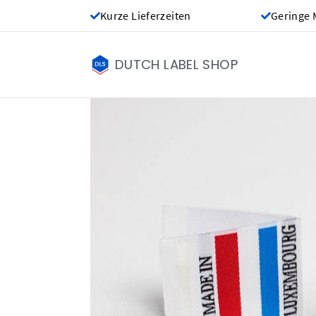
Kurze Lieferzeiten
Geringe 
DUTCH LABEL SHOP
Made in labels -
CHF 0.00
Preis pro Etikett
(Je mehr du 