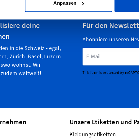
Anpassen
lisiere deine
Für den Newslet
nen
Abonniere unseren News
den in die Schweiz - egal,
E-Mailadresse
ern, Zürich, Basel, Luzern
rswo wohnst. Wir
 zudem weltweit!
This form is protected by reCAPT
ernehmen
Unsere Etiketten und P
Kleidungsetiketten