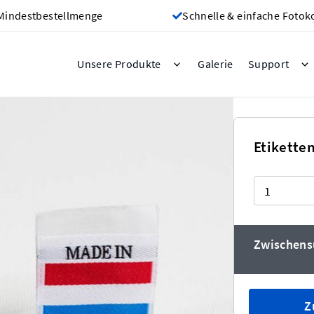
Mindestbestellmenge
Schnelle & einfache Fotok
Galerie
Unsere Produkte
Support
 Luxembourg
Etikette
Menge
kaufst, desto günstiger werden die Etiketten!)
Zwischen
Z