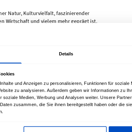
r Natur, Kulturvielfalt, faszinierender
den Wirtschaft und vielem mehr geprägt ist.
l für alle, die aus regulatorischen
Etiketten kennzeichnen müssen oder
ihre Produkte in Luxemburg hergestellt
abels und Etiketten mit der
Details
gfalt auf Jacquard-Webstühlen
n lässt und langlebig macht. Unsere
Cookies
 horizontale Mittelfalz, sodass sie sich
nhalte und Anzeigen zu personalisieren, Funktionen für soziale
Website zu analysieren. Außerdem geben wir Informationen zu I
r soziale Medien, Werbung und Analysen weiter. Unsere Partner
 Daten zusammen, die Sie ihnen bereitgestellt haben oder die s
n.