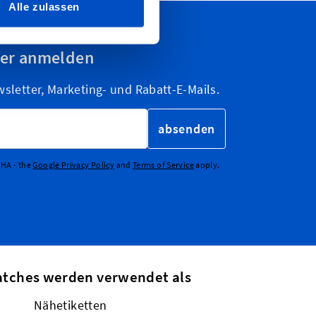
Alle zulassen
ter anmelden
letter, Marketing- und Rabatt-E-Mails.
absenden
CHA - the
Google Privacy Policy
and
Terms of Service
apply.
atches werden verwendet als
Nähetiketten