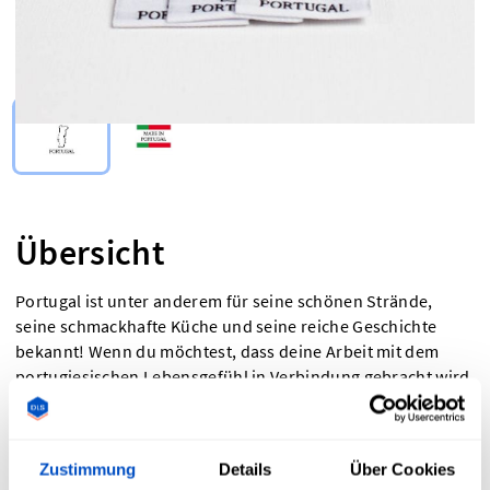
Select Type
Übersicht
Portugal ist unter anderem für seine schönen Strände,
seine schmackhafte Küche und seine reiche Geschichte
bekannt! Wenn du möchtest, dass deine Arbeit mit dem
portugiesischen Lebensgefühl in Verbindung gebracht wird,
ist ein „Made in Portugal“-Label vielleicht genau das
Richtige für dich! „Made in Portugal“-Etiketten und Labels
mit der portugiesischen Flagge sind ideal für alle, die zeigen
Zustimmung
Details
Über Cookies
möchten, dass ihre Produkte mit portugiesischer