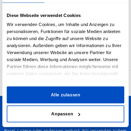
Handwerkskunst hergestellt wurden, sowie für jene, die aus
regulatorischen Gründen ein Ursprungsland-Etikett
Diese Webseite verwendet Cookies
hinzufügen müssen. Unsere Etiketten haben eine
Nahtzugabe und eine horizontale Mittelfalz, sodass sie sich
Wir verwenden Cookies, um Inhalte und Anzeigen zu
leicht in deine Artikel einnähen lassen. Unsere „Made in
personalisieren, Funktionen für soziale Medien anbieten
Portugal“-Labels werden mit Sorgfalt auf Jacquard-
zu können und die Zugriffe auf unsere Website zu
Webstühlen hergestellt, was sie schön aussehen lässt und
analysieren. Außerdem geben wir Informationen zu Ihrer
robust macht.
Verwendung unserer Website an unsere Partner für
soziale Medien, Werbung und Analysen weiter. Unsere
Partner führen diese Informationen möglicherweise mit
weiteren Daten zusammen, die Sie ihnen bereitgestellt
haben oder die sie im Rahmen Ihrer Nutzung der Dienste
4.7
29’913 Bewertungen
gesammelt haben.
Alle zulassen
Personalisiere deine Kreationen
Anpassen
Wir versenden in die Schweiz - egal, ob du in Bern, Zürich,
Basel, Luzern oder anderswo wohnst. Wir versenden zudem