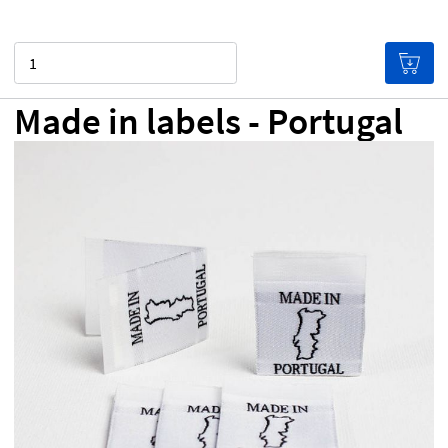
Menge
Made in labels - Portugal
CHF 0.00
Preis pro Etikett
(Je mehr du kaufst, desto
günstiger werden die Etiketten!)