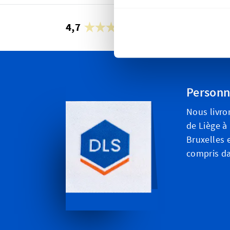
4,7
24 958 avis
Personn
Nous livro
de Liège à
Bruxelles e
compris da