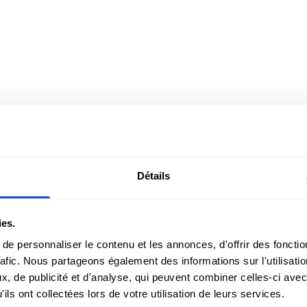
Détails
ies.
s sont abordables et expédiées
e personnaliser le contenu et les annonces, d'offrir des fonctio
rafic. Nous partageons également des informations sur l'utilisati
on ou One Size Fits All.
, de publicité et d'analyse, qui peuvent combiner celles-ci avec
ils ont collectées lors de votre utilisation de leurs services.