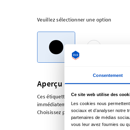
Veuillez sélectionner une option
Consentement
Aperçu
Ce site web utilise des cook
Ces étiquettes pré-fabriquées populaire
immédiatement.
Les cookies nous permettent d
sociaux et d'analyser notre t
Choisissez parmi Made in USA, 100% Cott
partenaires de médias sociaux
vous leur avez fournies ou qu'