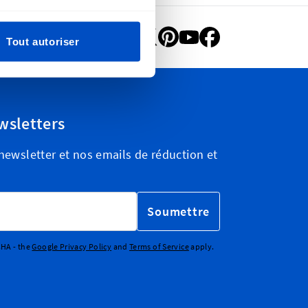
Tout autoriser
wsletters
ewsletter et nos emails de réduction et
Soumettre
CHA - the
Google Privacy Policy
and
Terms of Service
apply.