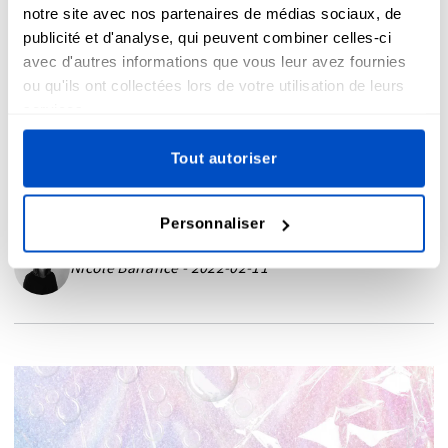
à voir absolument
notre site avec nos partenaires de médias sociaux, de
publicité et d'analyse, qui peuvent combiner celles-ci
avec d'autres informations que vous leur avez fournies
ou qu'ils ont collectées lors de votre utilisation de leurs
Qu'il s'agisse de l'histoire de la vie d'un artiste,
services.
d'un créateur de mode ou d'une It girl, ces
Tout autoriser
films (et séries) biographiques ne vont pas
vous décevoir !
Personnaliser
Nicole Barrance - 2022-02-11