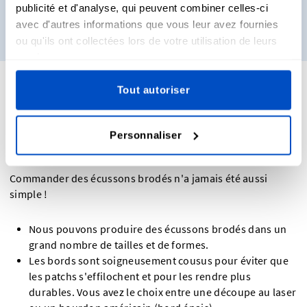
publicité et d'analyse, qui peuvent combiner celles-ci
avec d'autres informations que vous leur avez fournies
Obtenez des échantillons
ou qu'ils ont collectées lors de votre utilisation de leurs
services.
Tout autoriser
Spécifications pour la création d'écussons
brodés
Personnaliser
Commander des écussons brodés n'a jamais été aussi
simple !
Nous pouvons produire des écussons brodés dans un
grand nombre de tailles et de formes.
Les bords sont soigneusement cousus pour éviter que
les patchs s'effilochent et pour les rendre plus
durables. Vous avez le choix entre une découpe au laser