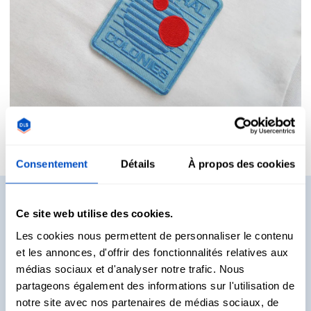
Consentement
Détails
À propos des cookies
Vous voulez voir des
Ce site web utilise des cookies.
échantillons ?
Les cookies nous permettent de personnaliser le contenu
et les annonces, d'offrir des fonctionnalités relatives aux
Vous voulez voir et toucher de vraies étiquettes avant de
médias sociaux et d'analyser notre trafic. Nous
décider ce que vous allez acheter ? Pas de problème.
partageons également des informations sur l'utilisation de
Recevez des packs d'échantillons directement chez vous !
notre site avec nos partenaires de médias sociaux, de