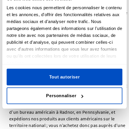
produisions l’intégralité de votre commande, vous pouvez
Les cookies nous permettent de personnaliser le contenu
demander une épreuve photographique de votre étiquette
et les annonces, d'offrir des fonctionnalités relatives aux
ou de votre patch et la valider au préalable, afin de savoir
médias sociaux et d'analyser notre trafic. Nous
exactement ce que vous recevrez.
partageons également des informations sur l'utilisation de
Une garantie de remboursement claire de 30 jours,
l’une
notre site avec nos partenaires de médias sociaux, de
des rares du secteur. Si vous n’êtes pas satisfait, vous
publicité et d'analyse, qui peuvent combiner celles-ci
disposez d’un délai de 30 jours pour nous en faire part.
avec d'autres informations que vous leur avez fournies
Pas de droits d’importation aux États-Unis.
Les
ou qu'ils ont collectées lors de votre utilisation de leurs
commandes destinées aux clients américains sont
services.
expédiées depuis les États-Unis, sans frais d’importation
imprévus.
Tout autoriser
Une capacité de production fiable
grâce à des lignes de
production dédiées en Chine et au Vietnam, ce qui garantit
la continuité et une qualité constante à mesure que la
Personnaliser
demande augmente.
Une véritable présence aux États-Unis.
Nous disposons
d’un bureau américain à Radnor, en Pennsylvanie, et
expédions nos produits aux clients américains sur le
territoire national ; vous n’achetez donc pas auprès d’une