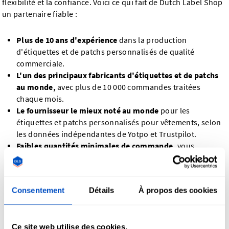
flexibilité et la confiance. Voici ce qui fait de Dutch Label Shop
un partenaire fiable :
Plus de 10 ans d'expérience
dans la production
d'étiquettes et de patchs personnalisés de qualité
commerciale.
L'un des principaux fabricants d'étiquettes et de patchs
au monde,
avec plus de 10 000 commandes traitées
chaque mois.
Le fournisseur le mieux noté au monde
pour les
étiquettes et patchs personnalisés pour vêtements, selon
les données indépendantes de Yotpo et Trustpilot.
Faibles quantités minimales de commande,
vous
permettant ainsi de commander exactement ce dont vous
avez besoin, des petits lots aux grandes séries de
production.
Consentement
Détails
À propos des cookies
Concevez à votre guise.
Importez vos propres fichiers de
conception ou créez votre étiquette ou votre patch
directement dans notre outil de conception en ligne.
Ce site web utilise des cookies.
Épreuve avant production.
Avant que nous ne