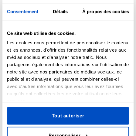
Starting at 0,05 €
Starting at 0,04 €
Consentement
Détails
À propos des cookies
Ce site web utilise des cookies.
Les cookies nous permettent de personnaliser le contenu
et les annonces, d'offrir des fonctionnalités relatives aux
médias sociaux et d'analyser notre trafic. Nous
partageons également des informations sur l'utilisation de
notre site avec nos partenaires de médias sociaux, de
publicité et d'analyse, qui peuvent combiner celles-ci
avec d'autres informations que vous leur avez fournies
Pre-Made Label
ou qu'ils ont collectées lors de votre utilisation de leurs
services.
Étiquettes
Drapeau Arc-
Tout autoriser
En-Ciel
Thermocollantes
Personnaliser
Starting at 0,05 €