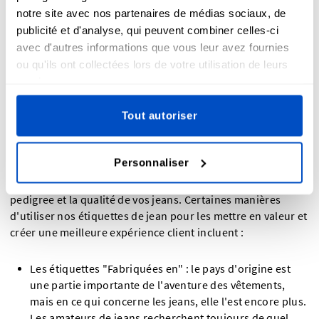
notre site avec nos partenaires de médias sociaux, de
publicité et d'analyse, qui peuvent combiner celles-ci
avec d'autres informations que vous leur avez fournies
ou qu'ils ont collectées lors de votre utilisation de leurs
Pourquoi les étiquettes de jean sont
services.
essentielles pour mettre vos projets en
valeur
Tout autoriser
Personnaliser
Les étiquettes jouent un grand rôle pour mettre en valeur le
pedigree et la qualité de vos jeans. Certaines manières
d'utiliser nos étiquettes de jean pour les mettre en valeur et
créer une meilleure expérience client incluent :
Les étiquettes "Fabriquées en" : le pays d'origine est
une partie importante de l'aventure des vêtements,
mais en ce qui concerne les jeans, elle l'est encore plus.
Les amateurs de jeans recherchent toujours de quel