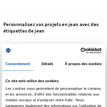
Personnalisez vos projets en jean avec des
étiquettes de jean
Les étiquettes et le jean sont faits pour aller ensemble.
Lorsqu'on pense à des jeans, il y a toujours cette étiquette
Consentement
Détails
À propos des cookies
emblématique à l'arrière de la ceinture. Et si vous surcyclez
une paire de jeans vintage ou que vous créez votre propre
projet, les jeans ne sont pas complets sans une étiquette de
Ce site web utilise des cookies.
marque personnalisée. Il ne s'agit pas simplement de
l'étiquette à l'arrière, bien sûr. Il y a celles que l'on met à
Les cookies nous permettent de personnaliser le contenu
l'intérieur pour penser à la taille, l'entretien et bien
et les annonces, d'offrir des fonctionnalités relatives aux
d'autres choses. Mais aucun projet en jean n'est vraiment
médias sociaux et d'analyser notre trafic. Nous
complet sans une étiquette de jean tissée personnalisée.
partageons également des informations sur l'utilisation de