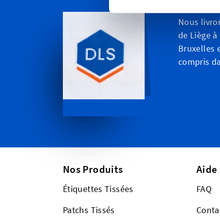
Personn
Nous livro
de Liège à
Bruxelles e
compris da
Nos Produits
Aide
Étiquettes Tissées
FAQ
Patchs Tissés
Conta