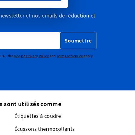
wsletters
ewsletter et nos emails de réduction et
Soumettre
CHA - the
Google Privacy Policy
and
Terms of Service
apply.
s sont utilisés comme
Étiquettes à coudre
Écussons thermocollants