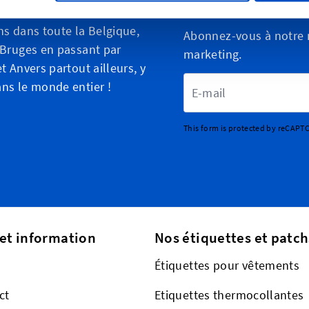
alisez vos créations
S'inscrire aux Ne
ns dans toute la Belgique,
Abonnez-vous à notre n
 Bruges en passant par
marketing.
t Anvers partout ailleurs, y
Adresse email
ns le monde entier !
This form is protected by reCAPT
 et information
Nos étiquettes et patch
Étiquettes pour vêtements
ct
Etiquettes thermocollantes