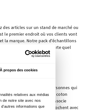
z des articles sur un stand de marché ou
st le premier endroit où vos clients vont
e et la marque. Notre pack d'échantillons
s pour correspondre à n'importe quel
À propos des cookies
option de choix pour les personnes qui
a imprimé sur une base 100 % coton
nnalités relatives aux médias
 des étiquettes en coton s'associe
on de notre site avec nos
 d'autres informations que
tes et les bords bruts s'effilochent avec