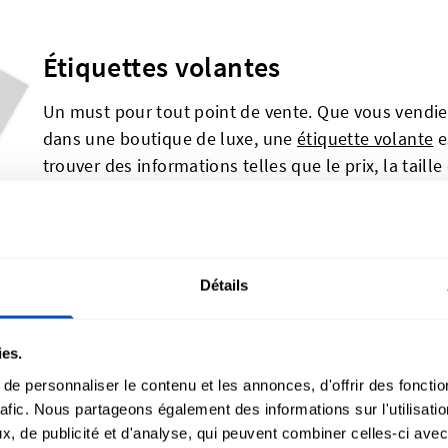
Étiquettes volantes
Un must pour tout point de vente. Que vous vendie
dans une boutique de luxe, une
étiquette volante
e
trouver des informations telles que le prix, la taill
contient deux étiquettes volantes personnalisable
modèle.
Détails
Étiquettes en coton
ies.
Les
étiquettes en coton
Dutch Label Shop sont une 
recherchent un produit durable. Votre modèle ser
e personnaliser le contenu et les annonces, d'offrir des fonctio
blanc cassé monochrome et naturelle. La simplicité
rafic. Nous partageons également des informations sur l'utilisati
, de publicité et d'analyse, qui peuvent combiner celles-ci avec
parfaitement à des graphismes et du texte minimalis