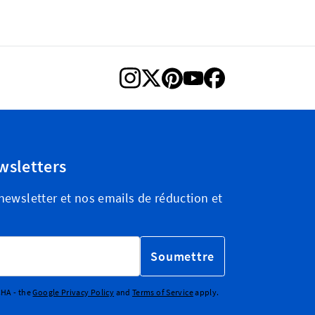
wsletters
ewsletter et nos emails de réduction et
Soumettre
CHA - the
Google Privacy Policy
and
Terms of Service
apply.