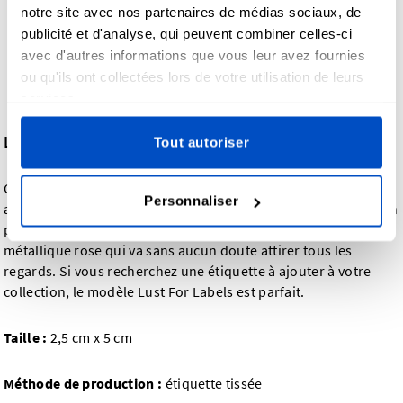
notre site avec nos partenaires de médias sociaux, de
publicité et d'analyse, qui peuvent combiner celles-ci
avec d'autres informations que vous leur avez fournies
ou qu'ils ont collectées lors de votre utilisation de leurs
services.
Lust For Labels
Tout autoriser
Certaines personnes adorent la vie, nous aussi, mais nous
Personnaliser
adorons surtout les étiquettes ! Ce modèle tissé noir doté d'un
pli central horizontal associe parfaitement du fil blanc à du fil
métallique rose qui va sans aucun doute attirer tous les
regards. Si vous recherchez une étiquette à ajouter à votre
collection, le modèle Lust For Labels est parfait.
Taille :
2,5 cm x 5 cm
Méthode de production :
étiquette tissée