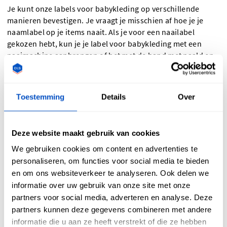
Je kunt onze labels voor babykleding op verschillende
manieren bevestigen. Je vraagt je misschien af hoe je je
naamlabel op je items naait. Als je voor een naailabel
gekozen hebt, kun je je label voor babykleding met een
naaimachine aanbrengen of het met de hand met naald en
draad bevestigen. We raden je wel aan om bij het bestellen
van je labels een naaitoeslag over te laten als je van plan
bent om je labels vast te naaien. Als je liever niet naait, kun
Toestemming
Details
Over
je ook aan de slag gaan met
strijklabels
. Die labels kun je
eenvoudig en snel op elk item bevestigen. Haal je strijkijzer
uit de kast, neem er een stukje bakpapier bij en
strijk het
Deze website maakt gebruik van cookies
label
op de gewenste plek.
We gebruiken cookies om content en advertenties te
personaliseren, om functies voor social media te bieden
en om ons websiteverkeer te analyseren. Ook delen we
informatie over uw gebruik van onze site met onze
Welk label voor babykleding
partners voor social media, adverteren en analyse. Deze
partners kunnen deze gegevens combineren met andere
moet ik kiezen?
informatie die u aan ze heeft verstrekt of die ze hebben