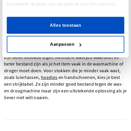
verzameld op basis van uw gebruik van hun services.
Alles toestaan
Hoe je een geweven label voor babykleding aanbrengt,
hangt af voor welk artikel je het gaat gebruiken. We raden
een
innaailabel
aan voor stukken die vaker gewassen
Aanpassen
moeten worden zoals kleding, slabbetjes, enz. Innaailabels
zijn beter bestand tegen meerdere wascycli waardoor ze
beter bestand zijn als je het item vaak in de wasmachine of
droger moet doen. Voor stukken die je minder vaak wast,
zoals luiertassen,
hoedjes
en handschoenen, kies je best
een strijklabel. Ze zijn minder goed bestand tegen de was-
en droogmachine maar zijn een uitstekende oplossing als je
liever niet wilt naaien.