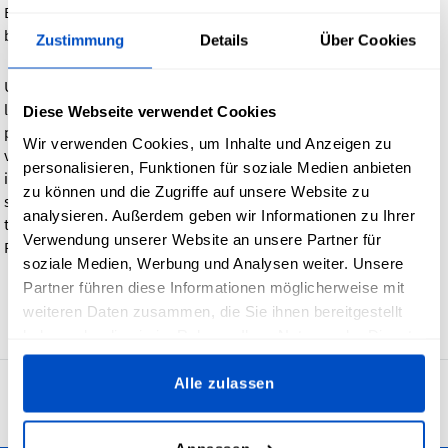
Baumwolletiketten mit einem umgeschlagenen Rand
bestellen.
Zustimmung
Details
Über Cookies
Unsere
bedruckten Stoffetiketten
erlauben es dir, so viele
lebendige Farben wie nötig einzubinden, um dein Design
Diese Webseite verwendet Cookies
perfekt zur Geltung zu bringen. Sie sind ideal für Designs mit
Wir verwenden Cookies, um Inhalte und Anzeigen zu
vielen verschiedenen Farben, die unsere Webetiketten nicht
personalisieren, Funktionen für soziale Medien anbieten
immer optimal darstellen können. Bedruckte Etiketten werden
zu können und die Zugriffe auf unsere Website zu
so hergestellt, dass jede Farbe während des Druckvorgangs
analysieren. Außerdem geben wir Informationen zu Ihrer
tief in das Grundmaterial eindringt, was sie besonders für
Verwendung unserer Website an unsere Partner für
Farbverlaufseffekte und -designs geeignet macht.
soziale Medien, Werbung und Analysen weiter. Unsere
Partner führen diese Informationen möglicherweise mit
weiteren Daten zusammen, die Sie ihnen bereitgestellt
Zurück
haben oder die sie im Rahmen Ihrer Nutzung der Dienste
gesammelt haben.
Alle zulassen
4,7
29.911 Bewertungen