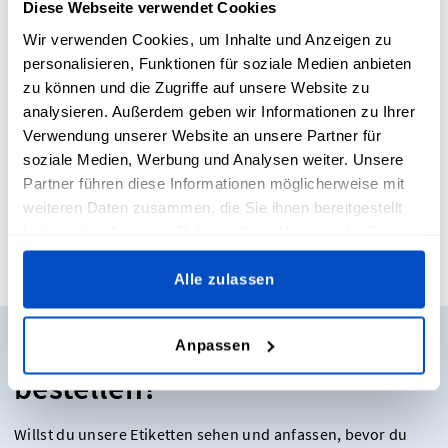
Diese Webseite verwendet Cookies
Rechteck mit einer Größe von 0,8 cm x 0,8 cm (0.30" x 0.30")
bis zu einer Größe von 20 cm x 20 cm (7.87" x 7.87") hoch.
Wir verwenden Cookies, um Inhalte und Anzeigen zu
Alternativ dazu bietet unser Etiketten-Design-Tool Labels in
personalisieren, Funktionen für soziale Medien anbieten
drei Standardgrößen an:
zu können und die Zugriffe auf unsere Website zu
analysieren. Außerdem geben wir Informationen zu Ihrer
6 cm x 1,5 cm (2.4" x 0.6")
Verwendung unserer Website an unsere Partner für
6 cm x 2 cm (2.4" x 0.8")
soziale Medien, Werbung und Analysen weiter. Unsere
7 cm x 2,3 cm (2.7" x 0.9")
Partner führen diese Informationen möglicherweise mit
weiteren Daten zusammen, die Sie ihnen bereitgestellt
haben oder die sie im Rahmen Ihrer Nutzung der Dienste
gesammelt haben.
Alle zulassen
Möchtest du Muster
Anpassen
bestellen?
Willst du unsere Etiketten sehen und anfassen, bevor du