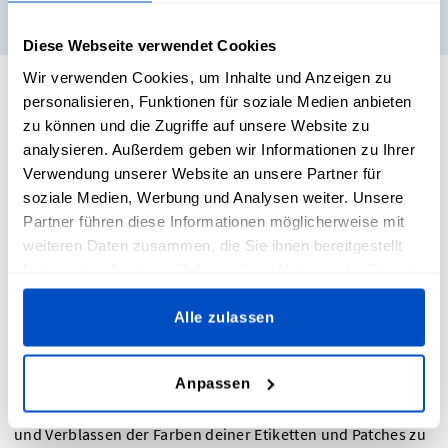
Muster bestellen
Diese Webseite verwendet Cookies
Wir verwenden Cookies, um Inhalte und Anzeigen zu
Gestalte deine eigenen gewebten Patches
personalisieren, Funktionen für soziale Medien anbieten
zu können und die Zugriffe auf unsere Website zu
analysieren. Außerdem geben wir Informationen zu Ihrer
Verwendung unserer Website an unsere Partner für
soziale Medien, Werbung und Analysen weiter. Unsere
Es ist ganz einfach, individuelle gewebte Patches bei Dutch
Partner führen diese Informationen möglicherweise mit
Label Shop zu entwerfen und zu bestellen. Lade einfach
weiteren Daten zusammen, die Sie ihnen bereitgestellt
deine bereits bestehenden Designs mit unserem Upload-
Tool für gewebte Patches hoch und wähle aus einer Vielzahl
haben oder die sie im Rahmen Ihrer Nutzung der Dienste
von Anbringungsoptionen, Randabschlüssen und
gesammelt haben.
Abmessungen.
Alle zulassen
Jeder Aufnäher wird in einer Damastbindung mit bis zu
Anpassen
zwölf Farben pro Design gewebt. All unsere Garne sind von
hoher Qualität und professionell gefärbt, um ein Ausbluten
und Verblassen der Farben deiner Etiketten und Patches zu