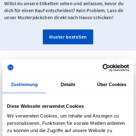
Willst du unsere Etiketten sehen und anfassen, bevor du
dich für einen Kauf entscheidest? Kein Problem. Lass dir
unser Musterpäckchen direkt nach Hause schicken!
Muster bestellen
Aufbügelbare Aufnäher Patches für
Sweatshirts, Kapuzenpullis und mehr!
Zustimmung
Details
Über Cookies
Individuell gestaltete gewebte Patches sind eine großartige
Diese Webseite verwendet Cookies
Option, um dein Produkt-Branding aufzuwerten,
Wir verwenden Cookies, um Inhalte und Anzeigen zu
insbesondere für Kapuzenpullis, Hemden, Hosen und
personalisieren, Funktionen für soziale Medien anbieten
andere Kleidungsstücke. Unsere Patches sind auch
zu können und die Zugriffe auf unsere Website zu
hervorragend für Mützen geeignet. Die Aufnäher dienen als