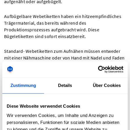
aufgenäht oder aufgebügelt.
Aufbügelbare Webetiketten haben ein hitzeempfindliches
Trägermaterial, das bereits während des
Produktionsprozesses aufgebracht wird. Diese
Bügeletiketten sind sofort einsatzbereit.
Standard- Webetiketten zum Aufnähen müssen entweder
mit einer Nähmaschine oder von Hand mit Nadel und Faden
angebracht werden. Je nach Form des Etiketts kann man an
den Außenrändern nähen, bis das Etikett vollständig
befestigt ist, oder man näht an zwei Punkten an beiden
Enden des Etiketts, damit es lockerer und beweglicher ist.
Zustimmung
Details
Über Cookies
Diese Webseite verwendet Cookies
Wir verwenden Cookies, um Inhalte und Anzeigen zu
Welche Falz sollte ich für mein individuelles
personalisieren, Funktionen für soziale Medien anbieten
Webetikett wählen?
zu können und die Zugriffe auf unsere Website zu