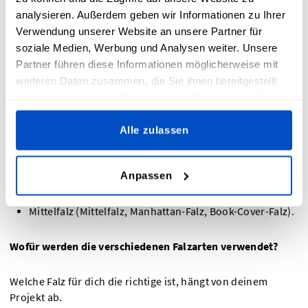
analysieren. Außerdem geben wir Informationen zu Ihrer
Verwendung unserer Website an unsere Partner für
soziale Medien, Werbung und Analysen weiter. Unsere
Unsere Etiketten werden mit höchster Sorgfalt und
Partner führen diese Informationen möglicherweise mit
Präzision gewebt, aber auch die Falzart des Etiketts ist
weiteren Daten zusammen, die Sie ihnen bereitgestellt
wichtig.
haben oder die sie im Rahmen Ihrer Nutzung der Dienste
gesammelt haben.
Unsere Etiketten gibt es in drei Kategorien:
Alle zulassen
Ohne Falz
Anpassen
Flachfalz (Endfalz links/rechts, Endfalz oben/unten,
Aufhänger/Schlaufenfalz)
Mittelfalz (Mittelfalz, Manhattan-Falz, Book-Cover-Falz).
Wofür werden die verschiedenen Falzarten verwendet?
Welche Falz für dich die richtige ist, hängt von deinem
Projekt ab.