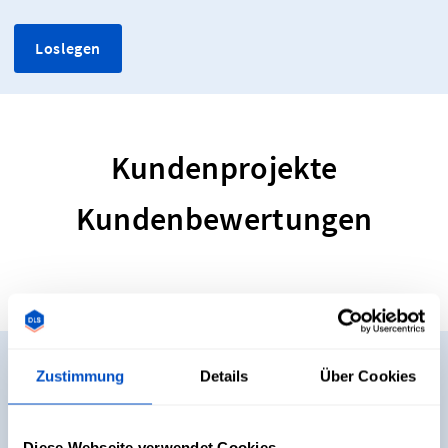
Loslegen
Kundenprojekte
Kundenbewertungen
Möchtest du Muster
Zustimmung
Details
Über Cookies
bestellen?
Diese Webseite verwendet Cookies