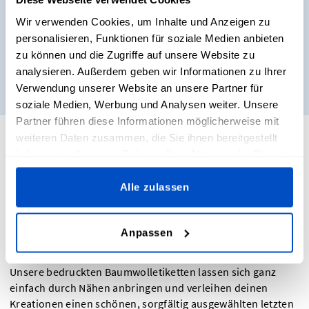
Willst du unsere Etiketten sehen und anfassen, bevor du
Wir verwenden Cookies, um Inhalte und Anzeigen zu
dich für einen Kauf entscheidest? Kein Problem. Lass dir
personalisieren, Funktionen für soziale Medien anbieten
unser Musterpäckchen direkt nach Hause schicken!
zu können und die Zugriffe auf unsere Website zu
analysieren. Außerdem geben wir Informationen zu Ihrer
Muster bestellen
Verwendung unserer Website an unsere Partner für
soziale Medien, Werbung und Analysen weiter. Unsere
Partner führen diese Informationen möglicherweise mit
weiteren Daten zusammen, die Sie ihnen bereitgestellt
haben oder die sie im Rahmen Ihrer Nutzung der Dienste
gesammelt haben.
Baumwolletiketten zum Einnähen: Für
Alle zulassen
einen cleanen Look
Anpassen
Unsere bedruckten Baumwolletiketten lassen sich ganz
einfach durch Nähen anbringen und verleihen deinen
Kreationen einen schönen, sorgfältig ausgewählten letzten