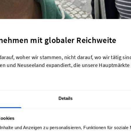
nehmen mit globaler Reichweite
arauf, woher wir stammen, nicht darauf, wo wir tätig si
en und Neuseeland expandiert, die unsere Hauptmärkte si
ung in Radnor, Pennsylvania. Die Vereinigten Staaten sin
er Staatsbürger, und Bestellungen für amerikanische Ku
A und Kanada. Wenn du bei Dutch Label Shop in den USA e
 USA.
Details
eiben wir Niederlassungen auf der ganzen Welt, wodurc
Cookies
it kurzen Lieferzeiten bedienen können. Unser englisch
nhalte und Anzeigen zu personalisieren, Funktionen für soziale
dem Kundenservice-Mitarbeiter, die Deutsch, Französisch