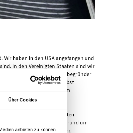
nd. Wir haben in den USA angefangen und
nd. In den Vereinigten Staaten sind wir
d unser wichtigster Markt, Mitbegründer
nden werden aus dem Land selbst
inkaufst, kaufst du bei einem
Über Cookies
h wir Kunden in den Vereinigten
sprachiger Kundenservice ist rund um
 Medien anbieten zu können
, Niederländisch, Spanisch und