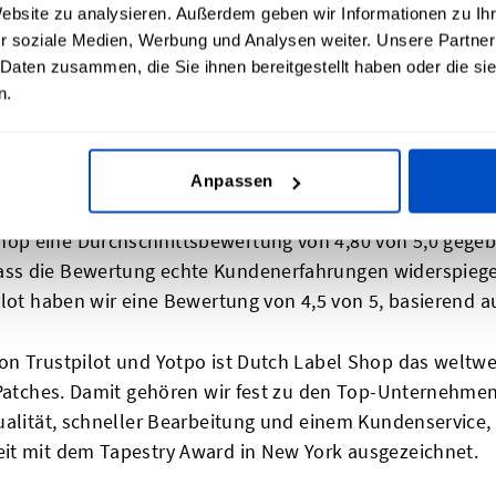
Website zu analysieren. Außerdem geben wir Informationen zu I
 deiner Sprache erhalten kannst.
r soziale Medien, Werbung und Analysen weiter. Unsere Partner
 Daten zusammen, die Sie ihnen bereitgestellt haben oder die s
n.
wertete Hersteller von individuellen
Anpassen
trag erarbeitet. In den letzten zehn Jahren haben Kunde
op eine Durchschnittsbewertung von 4,80 von 5,0 gege
ss die Bewertung echte Kundenerfahrungen widerspiege
ilot haben wir eine Bewertung von 4,5 von 5, basierend 
on Trustpilot und Yotpo ist Dutch Label Shop das welt
 Patches. Damit gehören wir fest zu den Top-Unternehmen
alität, schneller Bearbeitung und einem Kundenservice, a
it mit dem Tapestry Award in New York ausgezeichnet.