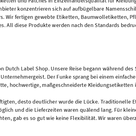
iketten und Patches in Einzelhandelsqualität für Kleidung
Anbieter konzentrieren sich auf aufbügelbare Namensschi
. Wir fertigen gewebte Etiketten, Baumwolletiketten, Pfl
s. All diese Produkte werden nach den Standards bedruck
 von Dutch Label Shop. Unsere Reise begann während des
nternehmergeist. Der Funke sprang bei einem einfache
atte, hochwertige, maßgeschneiderte Kleidungsetiketten i
tigten, desto deutlicher wurde die Lücke. Traditionelle 
öglich und die Lieferzeiten waren quälend lang. Für klei
chten, gab es so gut wie keine Flexibilität. Wir waren üb