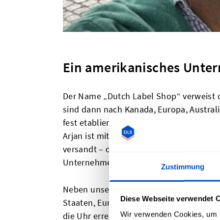
Ein amerikanisches Unter
Der Name „Dutch Label Shop“ verweist d
sind dann nach Kanada, Europa, Australi
fest etabliert und haben eine Niederlass
Arjan ist mittlerweile US-amerikanisch
versandt – ohne Einfuhrzölle für die US
Unternehmen mit echter Präsenz in den
Zustimmung
Neben unserem Standort in den USA betr
Diese Webseite verwendet 
Staaten, Europa und anderen Regionen m
Wir verwenden Cookies, um I
die Uhr erreichbar, und wir haben außer