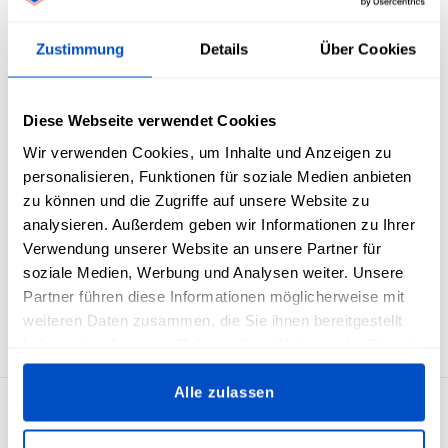
Übersicht
Zustimmung
Details
Über Cookies
Standardmäßig weiß auf schwarzen Etiketten von 1T (1
Kleinkind) bis 6T (6 Kleinkind)
Eltern müssen wissen, welche Größe ihrem Kleinkind passt.
Diese Webseite verwendet Cookies
Lasse sie nicht im Dunkeln tappen und füge eine
Größenangabe hinzu.
Wir verwenden Cookies, um Inhalte und Anzeigen zu
Diese Größenetiketten werden in der Hälfte gefaltet und
personalisieren, Funktionen für soziale Medien anbieten
haben eine Nähkante, so dass sie im Saum befestigt werden
zu können und die Zugriffe auf unsere Website zu
können. In vielen Fällen bietet es sich an, das Größenetikett
analysieren. Außerdem geben wir Informationen zu Ihrer
zuerst an dem Hauptetikett zu befestigen, bevor es an dem
Verwendung unserer Website an unsere Partner für
Stoff bzw. dem Produkt angebracht wird.
soziale Medien, Werbung und Analysen weiter. Unsere
Etiketten für die Größen: 1T, 2T, 3T, 4T, 5T, 6T Die
Partner führen diese Informationen möglicherweise mit
Etikettengröße beträgt 1 x 4 cm / 0,39 x 1,57 Zoll
weiteren Daten zusammen, die Sie ihnen bereitgestellt
haben oder die sie im Rahmen Ihrer Nutzung der Dienste
gesammelt haben.
Alle zulassen
4,7
29.929 Bewertungen