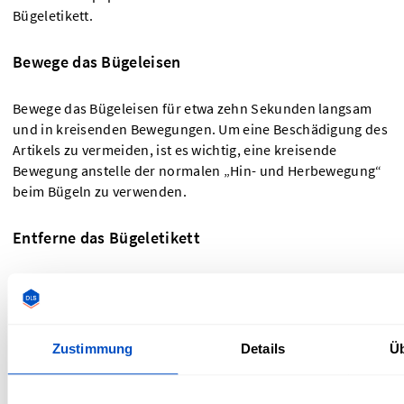
Bügeletikett.
Bewege das Bügeleisen
Bewege das Bügeleisen für etwa zehn Sekunden langsam
und in kreisenden Bewegungen. Um eine Beschädigung des
Artikels zu vermeiden, ist es wichtig, eine kreisende
Bewegung anstelle der normalen „Hin- und Herbewegung“
beim Bügeln zu verwenden.
Entferne das Bügeletikett
Entferne das Bügeleisen und das Pergamentpapier. Nun
kannst du an einer Ecke beginnen, das erwärmte Etikett mit
einer Pinzette abzuziehen. Wenn es sich leicht lösen lässt,
ziehe das gesamte Etikett ab. Lege andernfalls das
Zustimmung
Details
Ü
Pergamentpapier erneut auf das Etikett und bügle
etappenweise fünf Sekunden lang, bis sich das Etikett leicht