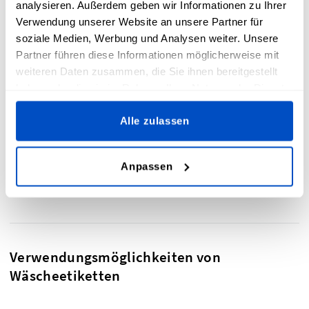
analysieren. Außerdem geben wir Informationen zu Ihrer
Wäscheetiketten
Verwendung unserer Website an unsere Partner für
soziale Medien, Werbung und Analysen weiter. Unsere
Partner führen diese Informationen möglicherweise mit
weiteren Daten zusammen, die Sie ihnen bereitgestellt
Mit unseren hilfreichen Online-Tools wie dem
haben oder die sie im Rahmen Ihrer Nutzung der Dienste
Wäscheetiketten-Ersteller, kannst du jedem Kleidungsstück,
gesammelt haben.
Haushaltsgegenstand und allen weiteren Produkten, die
Alle zulassen
gewaschen werden müssen, mit individuellen
Waschanweisungen ausstatten. Füge Symbole und deinen
eigenen Text hinzu, und schon sind deine
Pflegeetiketten
so
Anpassen
gut wie fertig!
Verwendungsmöglichkeiten von
Wäscheetiketten