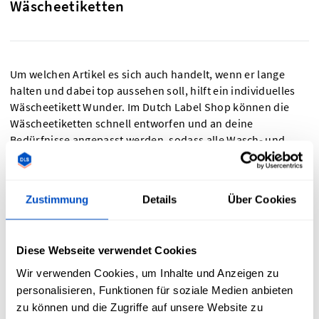
Wäscheetiketten
Um welchen Artikel es sich auch handelt, wenn er lange
halten und dabei top aussehen soll, hilft ein individuelles
Wäscheetikett Wunder. Im Dutch Label Shop können die
Wäscheetiketten schnell entworfen und an deine
Bedürfnisse angepasst werden, sodass alle Wasch- und
Pflegeanweisungen enthalten sind, die dir wichtig sind.
Unsere hochwertigen Waschetiketten sind das
professionelle Upgrade für dein (kleines oder großes)
Zustimmung
Details
Über Cookies
Unternehmen! Neben
gewebten Etiketten
bietet der Dutch
Label Shop auch
Wäscheetiketten zum Aufbügeln
an.
Diese Webseite verwendet Cookies
Wir verwenden Cookies, um Inhalte und Anzeigen zu
personalisieren, Funktionen für soziale Medien anbieten
Hilfreiche Tools zur Erstellung deiner
zu können und die Zugriffe auf unsere Website zu