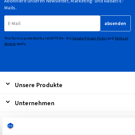
Abonniere unseren Newsletter, Marketing- und Rabatt-E-
Mails.
E-Mailadresse
absenden
This form is protected by reCAPTCHA - the
Google Privacy Policy
and
Terms of
Service
apply.
Unsere Produkte
Unternehmen
Unsere Etiketten und Patches werden
verwendet als