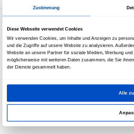
Zustimmung
Det
Diese Webseite verwendet Cookies
Wir verwenden Cookies, um Inhalte und Anzeigen zu personal
© 2026 Dutchlabelshop℠ BOMA EU BV, Kraanspoor 50, Amsterdam,
und die Zugriffe auf unsere Website zu analysieren. Außerd
1033 SE Niederlande
Website an unsere Partner für soziale Medien, Werbung und 
möglicherweise mit weiteren Daten zusammen, die Sie ihnen 
der Dienste gesammelt haben.
Alle z
Anpas