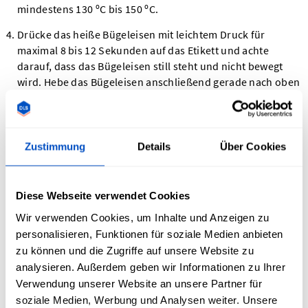
mindestens 130 ºC bis 150 ºC.
Drücke das heiße Bügeleisen mit leichtem Druck für
maximal 8 bis 12 Sekunden auf das Etikett und achte
darauf, dass das Bügeleisen still steht und nicht bewegt
wird. Hebe das Bügeleisen anschließend gerade nach oben
weg. Sollten Teile des Etiketts fehlen, wiederhole den
Vorgang, bis das gesamte Design aufgebracht ist.
Lass das Etikett und den Stoff vollständig abkühlen, bevor
Zustimmung
Details
Über Cookies
du weiterarbeitest. Das dauert in der Regel ein bis zwei
Minuten. Dieser Abkühlungsprozess trägt dazu bei, dass
das Etikett sicher auf dem Stoff haftet.
Diese Webseite verwendet Cookies
Sobald das Etikett abgekühlt ist, ziehe vorsichtig die
Wir verwenden Cookies, um Inhalte und Anzeigen zu
Trägerfolie ab. Sollte ein Teil des Motivs noch an der Folie
personalisieren, Funktionen für soziale Medien anbieten
haften, bringe die Folie wieder auf und wiederhole die
zu können und die Zugriffe auf unsere Website zu
Schritte 3 - 5.
analysieren. Außerdem geben wir Informationen zu Ihrer
Verwendung unserer Website an unsere Partner für
Fertig! Wir empfehlen, 24 Stunden zu warten, bevor das
soziale Medien, Werbung und Analysen weiter. Unsere
DTF-Thermotransfer-Etikett gewaschen oder angefeuchtet