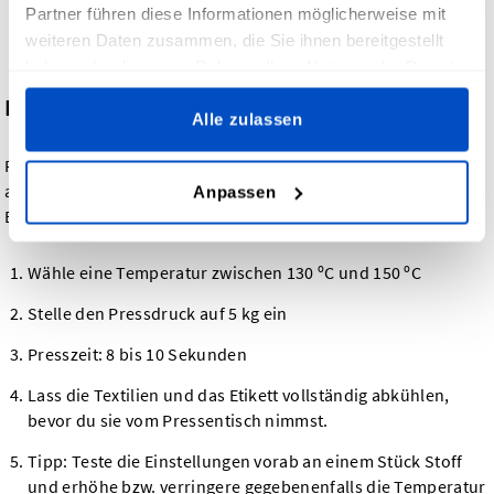
Partner führen diese Informationen möglicherweise mit
wird. Auf diese Weise wird sichergestellt, dass der Klebstoff
vollständig ausgehärtet und fest mit dem Textil verbunden
weiteren Daten zusammen, die Sie ihnen bereitgestellt
ist.
haben oder die sie im Rahmen Ihrer Nutzung der Dienste
gesammelt haben.
Einstellungen der Wärmepresse:
Alle zulassen
Falls du deine DTF Transfer Etiketten mit einer Wärmepresse
aufbringen möchtest, empfehlen wir dir die folgenden
Anpassen
Einstellungen:
Wähle eine Temperatur zwischen 130 ºC und 150 ºC
Stelle den Pressdruck auf 5 kg ein
Presszeit: 8 bis 10 Sekunden
Lass die Textilien und das Etikett vollständig abkühlen,
bevor du sie vom Pressentisch nimmst.
Tipp: Teste die Einstellungen vorab an einem Stück Stoff
und erhöhe bzw. verringere gegebenenfalls die Temperatur