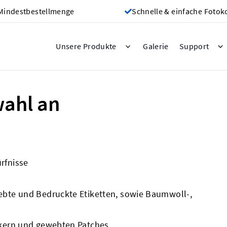
Mindestbestellmenge
Schnelle & einfache Fotok
Galerie
Unsere Produkte
Support
wahl an
ürfnisse
bte und Bedruckte Etiketten, sowie Baumwoll-,
kern und gewebten Patches