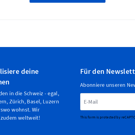
lisiere deine
Für den Newslet
nen
Abonniere unseren News
den in die Schweiz - egal,
E-Mailadresse
ern, Zürich, Basel, Luzern
rswo wohnst. Wir
 zudem weltweit!
This form is protected by reCAPT