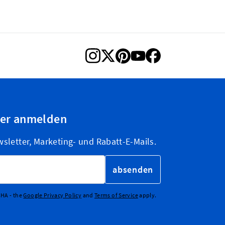
ter anmelden
letter, Marketing- und Rabatt-E-Mails.
absenden
CHA - the
Google Privacy Policy
and
Terms of Service
apply.