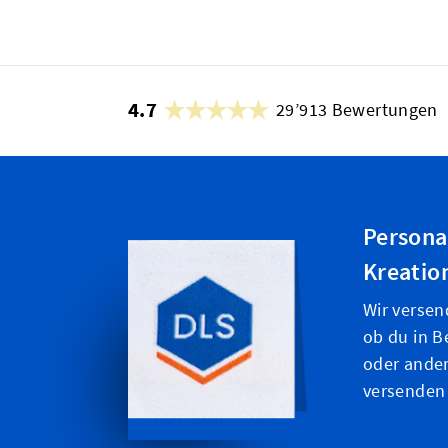
4.7
29’913 Bewertungen
Persona
Kreatio
Wir versen
ob du in B
oder ande
versenden