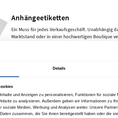
Anhängeetiketten
Ein Muss für jedes Verkaufsgeschäft. Unabhängig d
Marktstand oder in einer hochwertigen Boutique ve
worauf Kunden nach Preisinformationen, Größe un
enthält zwei Standard-Hängeetiketten, die an jed
Details
Baumwolletiketten
Cookies
Entscheide dich für unsere nachhaltigste Option mi
nhalte und Anzeigen zu personalisieren, Funktionen für soziale
Baumwolle. Diese schlichten, einfarbig bedruckten 
Website zu analysieren. Außerdem geben wir Informationen zu I
r soziale Medien, Werbung und Analysen weiter. Unsere Partner
harmonieren hervorragend mit Text und minimalisti
 Daten zusammen, die Sie ihnen bereitgestellt haben oder die s
die unbearbeiteten Kanten einen sanften, rustikal