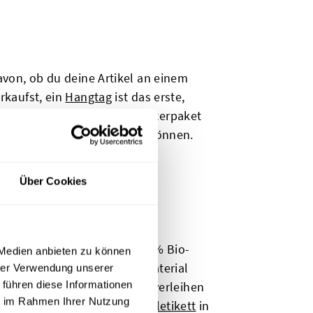
avon, ob du deine Artikel an einem
rkaufst, ein
Hangtag
ist das erste,
d Marke schauen. Unser Musterpaket
es Design angepasst werden können.
Über Cookies
t unseren Etiketten aus 100 % Bio-
 Medien anbieten zu können
Etiketten auf natürlichem Material
hrer Verwendung unserer
 führen diese Informationen
schen Designs. Mit der Zeit verleihen
ie im Rahmen Ihrer Nutzung
en Touch. Teste das
Baumwolletikett
in