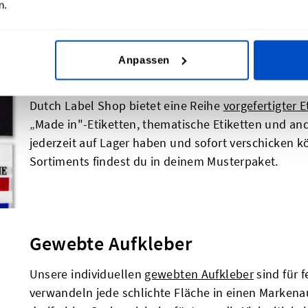
n.
deinem Musterpaket, indem du es auf ein Stück Sto
siehst, wie es sich bewährt.
Anpassen
Vorgefertigte Etiketten
Dutch Label Shop bietet eine Reihe
vorgefertigter E
„Made in"-Etiketten, thematische Etiketten und ande
jederzeit auf Lager haben und sofort verschicken 
Sortiments findest du in deinem Musterpaket.
Gewebte Aufkleber
Unsere individuellen
gewebten Aufkleber
sind für 
verwandeln jede schlichte Fläche in einen Markenau