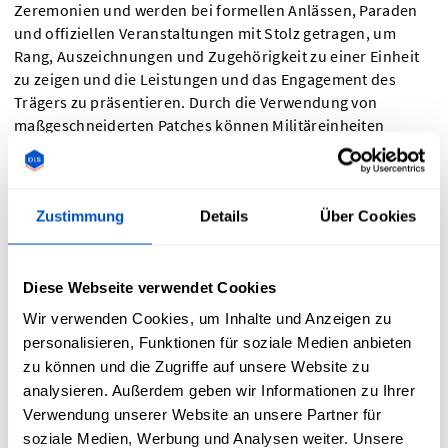
Zeremonien und werden bei formellen Anlässen, Paraden
und offiziellen Veranstaltungen mit Stolz getragen, um
Rang, Auszeichnungen und Zugehörigkeit zu einer Einheit
zu zeigen und die Leistungen und das Engagement des
Trägers zu präsentieren. Durch die Verwendung von
maßgeschneiderten Patches können Militäreinheiten
sowohl ihre Einsatzfähigkeit als auch ihren Teamgeist
verbessern.
Zustimmung
Details
Über Cookies
Individuell gestaltete Klettverschluss-
Patches für den militärischen Einsatz
Diese Webseite verwendet Cookies
Patches mit Klettverschluss sind aufgrund ihrer einfachen
Wir verwenden Cookies, um Inhalte und Anzeigen zu
Handhabung, schnellen Anbringung und
personalisieren, Funktionen für soziale Medien anbieten
Anpassungsfähigkeit im Einsatz besonders beliebt im
zu können und die Zugriffe auf unsere Website zu
militärischen Bereich. Individuell gestaltete
Klettverschluss-
analysieren. Außerdem geben wir Informationen zu Ihrer
Patches
für den militärischen Einsatz lassen sich schnell an
Verwendung unserer Website an unsere Partner für
Uniformen, Westen, Helmen oder Ausrüstung anbringen
soziale Medien, Werbung und Analysen weiter. Unsere
oder entfernen, ohne dass dabei die Haltbarkeit oder das