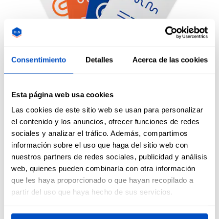
Etiquetas colgantes
Consentimiento
Detalles
Acerca de las cookies
Imprescindibles para cualquier tienda minorista. Tanto si
Esta página web usa cookies
vas a vender tus creaciones en un puesto de mercado como
en una tienda de alta gama, las
etiquetas colgantes
son lo
Las cookies de este sitio web se usan para personalizar
primero que miran los clientes para saber el precio, la talla
el contenido y los anuncios, ofrecer funciones de redes
o la marca de una prenda. En nuestro paquete de muestras
sociales y analizar el tráfico. Además, compartimos
encontrarás dos tipos de etiquetas colgantes estándar que
información sobre el uso que haga del sitio web con
puedes personalizar para adaptarlas a tu propio diseño.
nuestros partners de redes sociales, publicidad y análisis
web, quienes pueden combinarla con otra información
que les haya proporcionado o que hayan recopilado a
partir del uso que haya hecho de sus servicios.