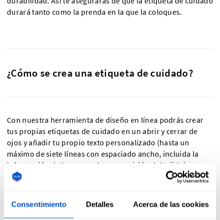
durabilidad. Así te asegurarás de que la etiqueta de cuidado
durará tanto como la prenda en la que la coloques.
¿Cómo se crea una etiqueta de cuidado?
Con nuestra herramienta de diseño en línea podrás crear
tus propias etiquetas de cuidado en un abrir y cerrar de
ojos y añadir tu propio texto personalizado (hasta un
máximo de siete líneas con espaciado ancho, incluida la
información de la marca y la composición del tejido).
Además, puedes elegir entre los símbolos de cuidado y
lavabo predefinidos, y añadir hasta un máximo de cinco
símbolos en una misma etiqueta. Sigue estos pasos para
Consentimiento
Detalles
Acerca de las cookies
diseñar tu etiqueta de cuidado de manera muy sencilla: