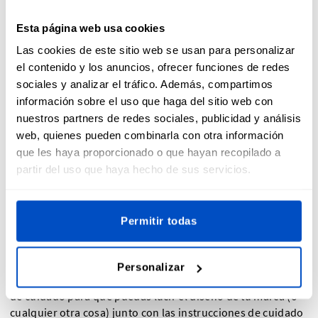
Selecciona la fuente que te gusta.
Esta página web usa cookies
Introduce el texto (máx. siete líneas) en el editor de vista
Las cookies de este sitio web se usan para personalizar
previa que verás a la derecha de la pantalla.
el contenido y los anuncios, ofrecer funciones de redes
sociales y analizar el tráfico. Además, compartimos
Selecciona hasta cinco símbolos de cuidado y lavado.
información sobre el uso que haga del sitio web con
Selecciona el número de etiquetas que necesitas y haz tu
nuestros partners de redes sociales, publicidad y análisis
pedido directamente en línea.
web, quienes pueden combinarla con otra información
que les haya proporcionado o que hayan recopilado a
partir del uso que haya hecho de sus servicios.
Sube tu propia etiqueta de cuidado
Permitir todas
Personalizar
También te ofrecemos la opción de subir tu propia etiqueta
de cuidado para que puedas lucir el diseño de tu marca (o
cualquier otra cosa) junto con las instrucciones de cuidado