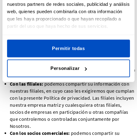
nuestros partners de redes sociales, publicidad y análisis
Con los Prestadores de servicios:
podemos compartir su
web, quienes pueden combinarla con otra información
información personal con los Prestadores de servicios
que les haya proporcionado o que hayan recopilado a
para hacer un seguimiento y análisis del uso de nuestro
partir del uso que haya hecho de sus servicios.
Servicio, para anunciarnos en sitios web de terceros tras
su visita a nuestro Servicio, para el procesamiento de
pagos y para ponernos en contacto con Usted.
Permitir todas
Para los traspasos de Empresa:
podemos compartir o
transferir su información personal en relación con, o
durante, las negociaciones de cualquier fusión, venta de
Personalizar
activos de la Compañía, financiación o adquisición de toda
o una parte de nuestra Empresa por otra compañía.
Con las filiales:
podemos compartir su información con
nuestras filiales, en cuyo caso les exigiremos que cumplan
con la presente Política de privacidad. Las filiales incluyen
nuestra empresa matriz y cualesquiera otras filiales,
socios de empresas en participación u otras compañías
que controlemos o controladas conjuntamente por
Nosotros.
Con los socios comerciales:
podemos compartir su