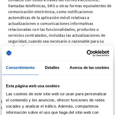
llamadas telefónicas, SMS u otras formas equivalentes de
comunicación electrónica, como notificaciones
automáticas de la aplicación móvil relativas a
actualizaciones o comunicaciones informativas
relacionadas con las funcionalidades, productos o
servicios contratados, incluidas las actualizaciones de
seguridad, cuando sea necesario o razonable para su
aplicación.
Para ofrecerle
noticias, ofertas especiales e información
general sobre otros bienes, servicios y eventos que
ofrecemos y que son similares a los que ya ha adquirido o
Consentimiento
Detalles
Acerca de las cookies
consultado, salvo que haya optado por no recibir dicha
información.
Para gestionar sus peticiones:
para atender y gestionar
Esta página web usa cookies
las peticiones que nos formule.
Las cookies de este sitio web se usan para personalizar
el contenido y los anuncios, ofrecer funciones de redes
Podemos compartir su información personal en los siguientes
sociales y analizar el tráfico. Además, compartimos
casos:
información sobre el uso que haga del sitio web con