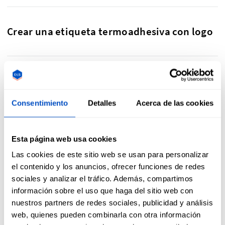
Crear una etiqueta termoadhesiva con logo
Gracias a nuestra herramienta para subir diseños en línea,
puedes crear tus etiquetas termoadhesivas y añadirles tu
logo. Selecciona «Subir mi diseño», sube tu logo y
Consentimiento
Detalles
Acerca de las cookies
personaliza tu etiqueta termoadhesiva. Puedes comprar a
partir de 30 etiquetas con logo hasta la cantidad que
desees.
Esta página web usa cookies
Las cookies de este sitio web se usan para personalizar
el contenido y los anuncios, ofrecer funciones de redes
sociales y analizar el tráfico. Además, compartimos
información sobre el uso que haga del sitio web con
Nuestras etiquetas termoadhesivas para
nuestros partners de redes sociales, publicidad y análisis
ropa te encantarán
web, quienes pueden combinarla con otra información