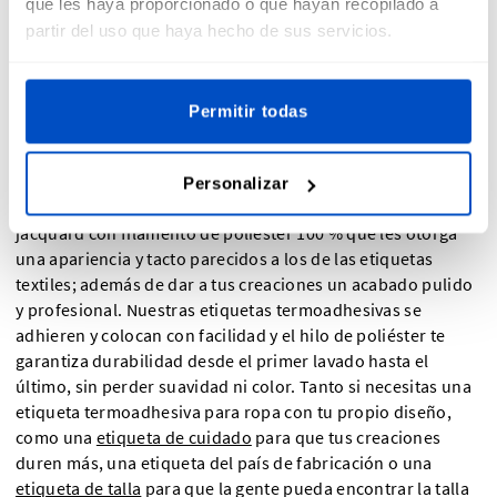
que les haya proporcionado o que hayan recopilado a
partir del uso que haya hecho de sus servicios.
¿Has terminado de coser y solo te falta el remate final para
tu proyecto? Las etiquetas termoadhesivas para ropa son
Permitir todas
una forma estupenda y sencilla de poner la guinda a tus
proyectos y darles el toque final definitivo. Nuestras
etiquetas termoadhesivas cumplen con los estándares del
Personalizar
sector, son resistentes y están confeccionadas en telares de
jacquard con filamento de poliéster 100 % que les otorga
una apariencia y tacto parecidos a los de las etiquetas
textiles; además de dar a tus creaciones un acabado pulido
y profesional. Nuestras etiquetas termoadhesivas se
adhieren y colocan con facilidad y el hilo de poliéster te
garantiza durabilidad desde el primer lavado hasta el
último, sin perder suavidad ni color. Tanto si necesitas una
etiqueta termoadhesiva para ropa con tu propio diseño,
como una
etiqueta de cuidado
para que tus creaciones
duren más, una etiqueta del país de fabricación o una
etiqueta de talla
para que la gente pueda encontrar la talla